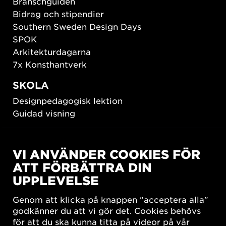
Branschguiden
Bidrag och stipendier
Southern Sweden Design Days
SPOK
Arkitekturdagarna
7x Konsthantverk
SKOLA
Designpedagogisk lektion
Guidad visning
HÅLLBAR UTVECKLING
VI ANVÄNDER COOKIES FÖR
New European Bauhaus
ATT FÖRBÄTTRA DIN
SUSTAINORDIC
UPPLEVELSE
Share Future Living
Lek för demokrati
Genom att klicka på knappen "acceptera alla"
What Matter_s
godkänner du att vi gör det. Cookies behövs
för att du ska kunna titta på videor på vår