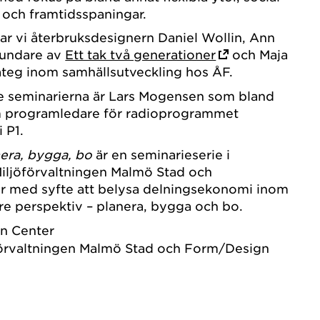
k och framtidsspaningar.
r vi återbruksdesignern Daniel Wollin, Ann
rundare av
Ett tak två generationer
och Maja
ateg inom samhällsutveckling hos ÅF.
re seminarierna är Lars Mogensen som bland
om programledare för radioprogrammet
 P1.
era, bygga, bo
är en seminarieserie i
iljöförvaltningen Malmö Stad och
 med syfte att belysa delningsekonomi inom
tre perspektiv – planera, bygga och bo.
n Center
örvaltningen Malmö Stad och Form/Design