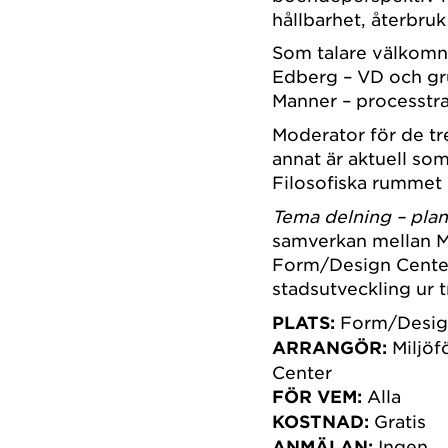
hållbarhet, återbru
Som talare välkomna
Edberg – VD och g
Manner – processtr
Moderator för de t
annat är aktuell s
Filosofiska rummet i
Tema delning – plan
samverkan mellan M
Form/Design Center
stadsutveckling ur 
PLATS:
Form/Desig
ARRANGÖR:
Miljöf
Center
FÖR VEM:
Alla
KOSTNAD:
Gratis
ANMÄLAN:
Ingen