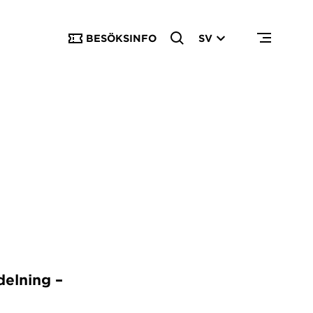
BESÖKSINFO
SV
delning –