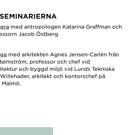
 SEMINARIERNA
nera
med antropologen Katarina Graffman och
essorn Jacob Östberg.
gga
med arkitekten Agnes Jensen-Carlén från
Malmström, professor och chef vid
rkitektur och byggd miljö vid Lunds Tekniska
illehader, arkitekt och kontorschef på
i Malmö.