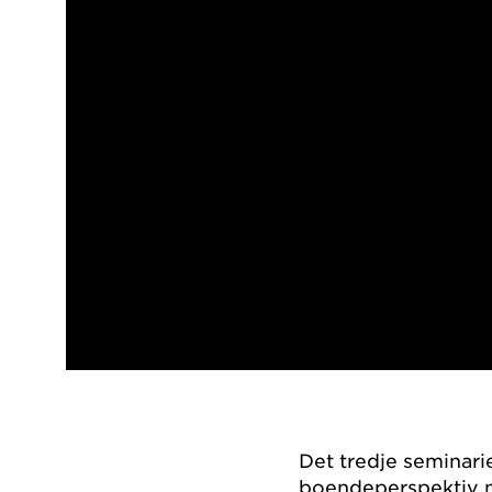
Det tredje seminari
boendeperspektiv me