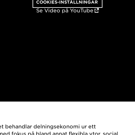
COOKIES-INSTÄLLNINGAR
Se Video på YouTube
et behandlar delningsekonomi ur ett
d fokus på bland annat flexibla ytor, social