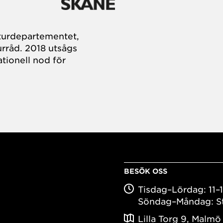
turdepartementet,
rråd. 2018 utsågs
tionell nod för
BESÖK OSS
Tisdag–Lördag: 11–
Söndag–Måndag: S
Lilla Torg 9, Malmö