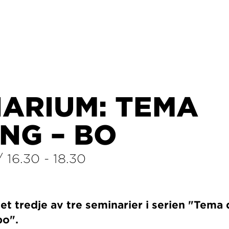
NARIUM: TEMA
NG – BO
/
16.30
-
18.30
et tredje av tre seminarier i serien "Tema 
bo".