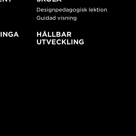
Designpedagogisk lektion
Guidad visning
INGA
HÅLLBAR
UTVECKLING
New European Bauhaus
SUSTAINORDIC
ign
Share Future Living
Lek för demokrati
What Matter_s