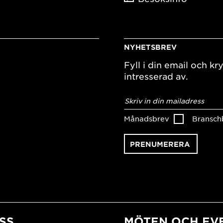
NYHETSBREV
Fyll i din email och kry
intresserad av.
E-
postadress
*
Månadsbrev
Bransch
SS
MÖTEN OCH EV