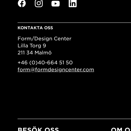
KONTAKTA OSS
Form/Design Center
Lilla Torg 9
211 34 Malmö
+46 (0)40-664 51 50
form@formdesigncenter.com
BESÖK OSS
OM O