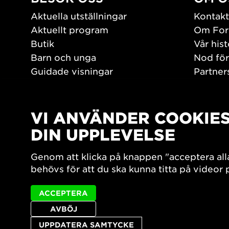
Aktuella utställningar
Kontakt
Aktuellt program
Om For
Butik
Vår hist
Barn och unga
Nod för
Guidade visningar
Partner
Tillgänglighet
Jobba h
Hitta hit
Pressr
Öppettider
VI ANVÄNDER COOKIE
PLAY
DIN UPPLEVELSE
Form/De
Genom att klicka på knappen "acceptera all
Filmark
behövs för att du ska kunna titta på videor
ACCEPTERA
AVBÖJ
UPPDATERA SAMTYCKE