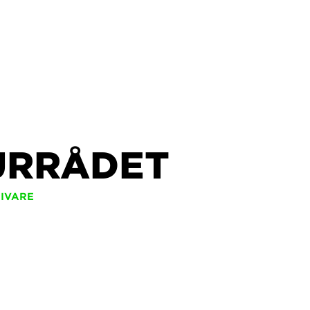
URRÅDET
GIVARE