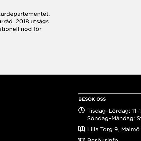
turdepartementet,
rråd. 2018 utsågs
tionell nod för
BESÖK OSS
Tisdag–Lördag: 11–
Söndag–Måndag: S
Lilla Torg 9, Malmö
Besöksinfo