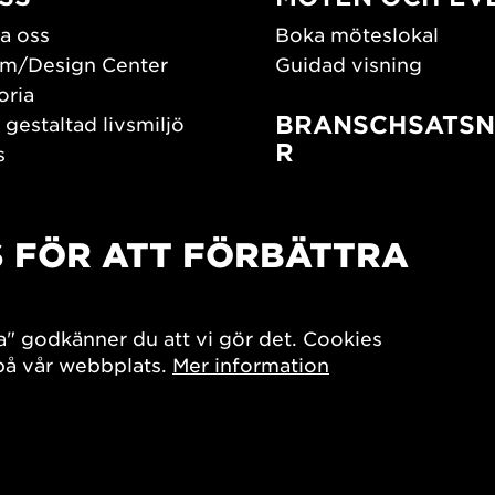
a oss
Boka möteslokal
m/Design Center
Guidad visning
oria
BRANSCHSATSN
 gestaltad livsmiljö
R
s
os oss
Branschguiden
um
Bidrag och stipendier
S FÖR ATT FÖRBÄTTRA
Southern Sweden Des
Days
SPOK
sign Center Play
Arkitekturdagarna
a" godkänner du att vi gör det. Cookies
iv
 på vår webbplats.
Mer information
7x Konsthantverk