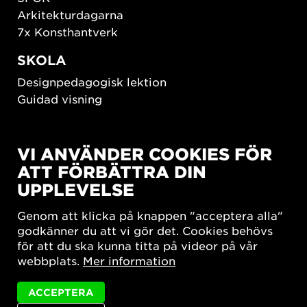
Arkitekturdagarna
7x Konsthantverk
SKOLA
Designpedagogisk lektion
Guidad visning
HÅLLBAR UTVECKLING
VI ANVÄNDER COOKIES FÖR
New European Bauhaus
ATT FÖRBÄTTRA DIN
SUSTAINORDIC
UPPLEVELSE
Share Future Living
Lek för demokrati
Genom att klicka på knappen "acceptera alla"
What Matter_s
godkänner du att vi gör det. Cookies behövs
för att du ska kunna titta på videor på vår
webbplats.
Mer information
ACCEPTERA