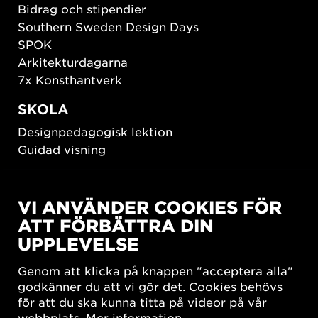
Bidrag och stipendier
Southern Sweden Design Days
SPOK
Arkitekturdagarna
7x Konsthantverk
SKOLA
Designpedagogisk lektion
Guidad visning
HÅLLBAR UTVECKLING
VI ANVÄNDER COOKIES FÖR
New European Bauhaus
ATT FÖRBÄTTRA DIN
SUSTAINORDIC
UPPLEVELSE
Share Future Living
Lek för demokrati
Genom att klicka på knappen "acceptera alla"
What Matter_s
godkänner du att vi gör det. Cookies behövs
för att du ska kunna titta på videor på vår
webbplats.
Mer information