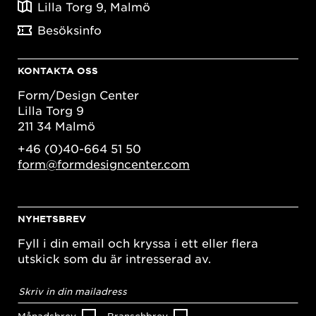
Lilla Torg 9, Malmö
Besöksinfo
KONTAKTA OSS
Form/Design Center
Lilla Torg 9
211 34 Malmö
+46 (0)40-664 51 50
form@formdesigncenter.com
NYHETSBREV
Fyll i din email och kryssa i ett eller flera
utskick som du är intresserad av.
E-
postadress
*
Månadsbrev
Branschbrev