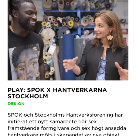
PLAY: SPOK X HANTVERKARNA
STOCKHOLM
DESIGN
SPOK och Stockholms Hantverksförening har
initierat ett nytt samarbete där sex
framstående formgivare och sex högt ansedda
hantverkare möts i skapandet av nya objekt.