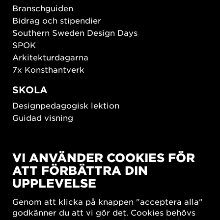
Branschguiden
Bidrag och stipendier
Southern Sweden Design Days
SPOK
Arkitekturdagarna
7x Konsthantverk
SKOLA
Designpedagogisk lektion
Guidad visning
HÅLLBAR UTVECKLING
VI ANVÄNDER COOKIES FÖR
New European Bauhaus
ATT FÖRBÄTTRA DIN
SUSTAINORDIC
UPPLEVELSE
Share Future Living
Lek för demokrati
Genom att klicka på knappen "acceptera alla"
What Matter_s
godkänner du att vi gör det. Cookies behövs