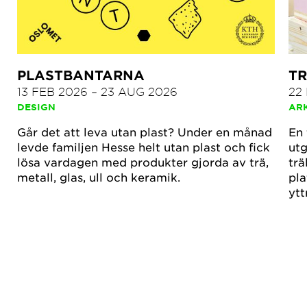
PLASTBANTARNA
TR
13 FEB 2026
–
23 AUG 2026
22
DESIGN
AR
Går det att leva utan plast? Under en månad
En 
levde familjen Hesse helt utan plast och fick
utg
lösa vardagen med produkter gjorda av trä,
trä
metall, glas, ull och keramik.
pla
ytt