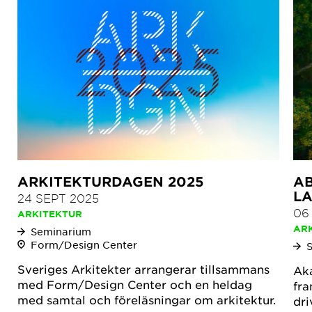
ARKITEKTURDAGEN 2025
AB
L
24 SEPT 2025
06
ARKITEKTUR
AR
Seminarium
Form/Design Center
Sveriges Arkitekter arrangerar tillsammans
Aka
med Form/Design Center och en heldag
fr
med samtal och föreläsningar om arkitektur.
dri