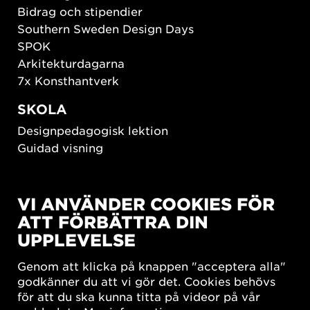
Bidrag och stipendier
Southern Sweden Design Days
SPOK
Arkitekturdagarna
7x Konsthantverk
SKOLA
Designpedagogisk lektion
Guidad visning
HÅLLBAR UTVECKLING
VI ANVÄNDER COOKIES FÖR
New European Bauhaus
ATT FÖRBÄTTRA DIN
SUSTAINORDIC
UPPLEVELSE
Share Future Living
Lek för demokrati
Genom att klicka på knappen "acceptera alla"
What Matter_s
godkänner du att vi gör det. Cookies behövs
för att du ska kunna titta på videor på vår