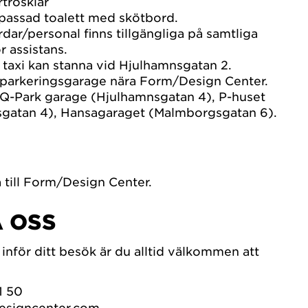
trösklar
assad toalett med skötbord.
rdar/personal finns tillgängliga på samtliga
r assistans.
 taxi kan stanna vid Hjulhamnsgatan 2.
a parkeringsgarage nära Form/Design Center.
 Q-Park garage (Hjulhamnsgatan 4), P-huset
gatan 4), Hansagaraget (Malmborgsgatan 6).
till Form/Design Center.
 OSS
inför ditt besök är du alltid välkommen att
1 50
signcenter.com