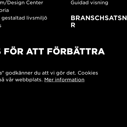
m/Design Center
Guidad visning
oria
BRANSCHSATSN
 gestaltad livsmiljö
R
s
os oss
Branschguiden
um
Bidrag och stipendier
S FÖR ATT FÖRBÄTTRA
Southern Sweden Des
Days
SPOK
sign Center Play
Arkitekturdagarna
a" godkänner du att vi gör det. Cookies
iv
 på vår webbplats.
Mer information
7x Konsthantverk
ookie-inställningar