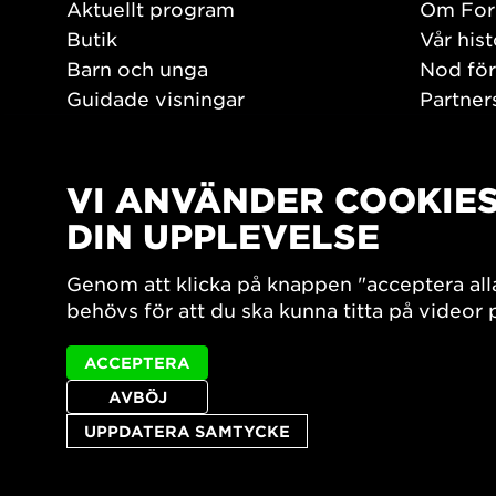
Aktuellt program
Om For
Butik
Vår hist
Barn och unga
Nod för
Guidade visningar
Partner
Tillgänglighet
Jobba h
Hitta hit
Pressr
Öppettider
VI ANVÄNDER COOKIE
PLAY
DIN UPPLEVELSE
Form/De
Genom att klicka på knappen "acceptera all
Filmark
behövs för att du ska kunna titta på videor
ACCEPTERA
AVBÖJ
UPPDATERA SAMTYCKE
Integritetspolicy
Tillgänglighetsredogörelse
Sajtkarta
C