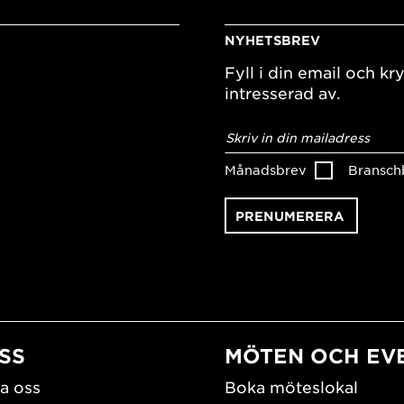
NYHETSBREV
Fyll i din email och kry
intresserad av.
E-
postadress
*
Månadsbrev
Bransch
SS
MÖTEN OCH EV
a oss
Boka möteslokal