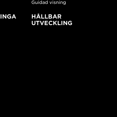
Guidad visning
INGA
HÅLLBAR
UTVECKLING
New European Bauhaus
SUSTAINORDIC
ign
Share Future Living
Lek för demokrati
What Matter_s
© 2026 Form/Design Center