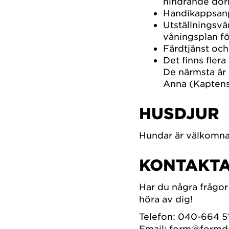
hindrande dörr
Handikappsanp
Utställningsvä
våningsplan fö
Färdtjänst och
Det finns fler
De närmsta är
Anna (Kaptens
HUSDJUR
Hundar är välkomna 
KONTAKTA
Har du några frågor 
höra av dig!
Telefon: 040-664 5
Email:
form@formde