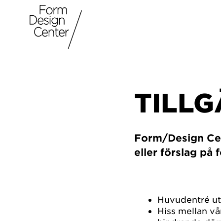
TILL
Form/Design Cent
eller förslag på 
Huvudentré uta
Hiss mellan v