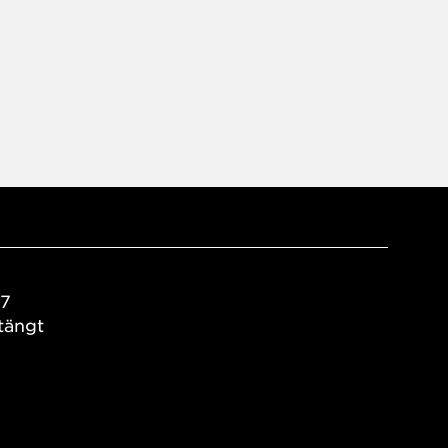
17
tängt