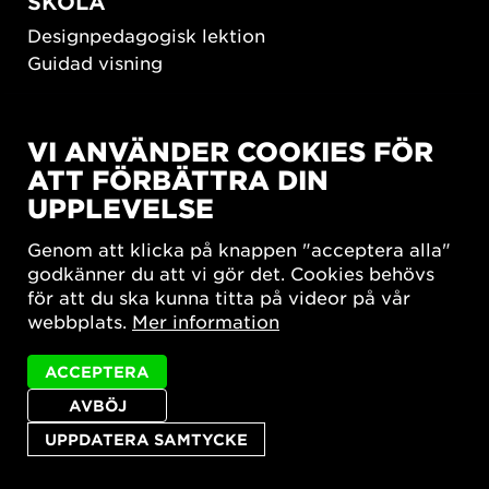
SKOLA
Designpedagogisk lektion
Guidad visning
HÅLLBAR UTVECKLING
VI ANVÄNDER COOKIES FÖR
New European Bauhaus
ATT FÖRBÄTTRA DIN
SUSTAINORDIC
UPPLEVELSE
Share Future Living
Lek för demokrati
Genom att klicka på knappen "acceptera alla"
What Matter_s
godkänner du att vi gör det. Cookies behövs
för att du ska kunna titta på videor på vår
webbplats.
Mer information
ACCEPTERA
AVBÖJ
Integritetspolicy
Tillgänglighetsredogörelse
Sajtkarta
Cookie-inställningar
UPPDATERA SAMTYCKE
© 2026 Form/Design Center