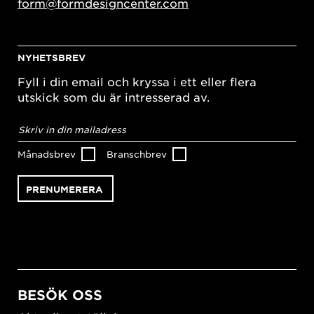
form@formdesigncenter.com
NYHETSBREV
Fyll i din email och kryssa i ett eller flera
utskick som du är intresserad av.
E-
postadress
*
Månadsbrev
Branschbrev
BESÖK OSS