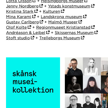
Lotta Olsson
+
Helsingborgs museer
Jenny Nordberg
+
Ystads konstmuseum
Kristina Stark
+
Kulturen
Mina Karami
+
Landskrona museum
Gustav Carlberg
+
Malmö Museer
Olof Kolte
+
Regionmuseet Kristianstad
Andréason & Leibel
+
Skissernas Museum
Stoft studio
+
Trelleborgs Museum