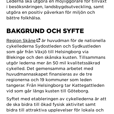
Lederna ska utgöra en möjliggörare för tillväxt
i besöksnäringen, landsbygdsutveckling, samt
utgöra en positiv påverkan för miljön och
bättre folkhälsa.
BAKGRUND OCH SYFTE
Region Skåne
är huvudman för de nationella
cykellederna Sydostleden och Sydkustleden
som går från Växjö till Helsingborg via
Blekinge och den skånska kusten. Tillsammans
utgör lederna mer än 50 mil kvalitetssäkrad
cykelled. Det gemensamma arbetet med
huvudmannaskapet finansieras av de tre
regionerna och 19 kommuner som leden
tangerar. Från Helsingborg tar Kattegattleden
vid som går längs kusten till Göteborg.
Syftet med etableringen av cykellederna är att
de ska bidra till ökad fysisk aktivitet samt
bidra till attraktiva upplevelser för lokala och