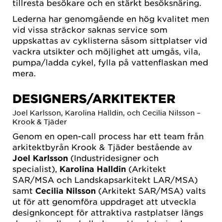
tillresta besökare och en stärkt besöksnäring.
Lederna har genomgående en hög kvalitet men
vid vissa sträckor saknas service som
uppskattas av cyklisterna såsom sittplatser vid
vackra utsikter och möjlighet att umgås, vila,
pumpa/ladda cykel, fylla på vattenflaskan med
mera.
DESIGNERS/ARKITEKTER
Joel Karlsson, Karolina Halldin, och Cecilia Nilsson –
Krook & Tjäder
Genom en open-call process har ett team från
arkitektbyrån Krook & Tjäder bestående av
Joel Karlsson
(Industridesigner och
specialist),
Karolina Halldin
(Arkitekt
SAR/MSA och Landskapsarkitekt LAR/MSA)
samt
Cecilia Nilsson
(Arkitekt SAR/MSA) valts
ut för att genomföra uppdraget att utveckla
designkoncept för attraktiva rastplatser längs