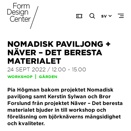
SV
NOMADISK PAVILJONG +
NÄVER – DET BERESTA
MATERIALET
24 SEPT 2022
/
12.00
-
15.00
WORKSHOP
GÅRDEN
Pia Högman bakom projektet Nomadisk
paviljong samt Kerstin Sylwan och Bror
Forslund från projektet Näver – Det beresta
materialet bjuder in till workshop och
föreläsning om björknäverns mångsidighet
och kvaliteter.