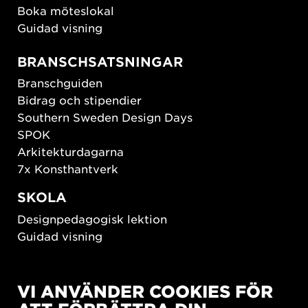
Boka möteslokal
Guidad visning
BRANSCHSATSNINGAR
Branschguiden
Bidrag och stipendier
Southern Sweden Design Days
SPOK
Arkitekturdagarna
7x Konsthantverk
SKOLA
Designpedagogisk lektion
Guidad visning
HÅLLBAR UTVECKLING
VI ANVÄNDER COOKIES FÖR
New European Bauhaus