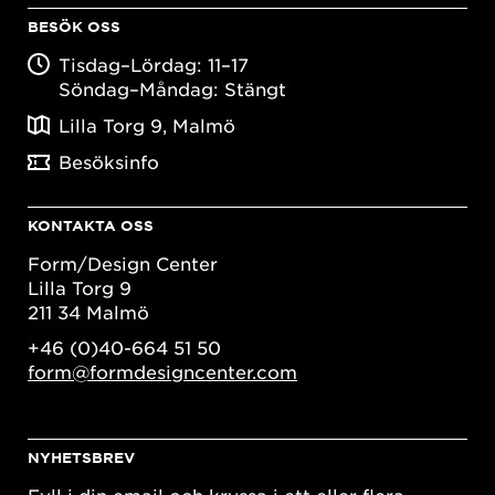
BESÖK OSS
Tisdag–Lördag: 11–17
Söndag–Måndag: Stängt
Lilla Torg 9, Malmö
Besöksinfo
KONTAKTA OSS
Form/Design Center
Lilla Torg 9
211 34 Malmö
+46 (0)40-664 51 50
form@formdesigncenter.com
NYHETSBREV
Fyll i din email och kryssa i ett eller flera