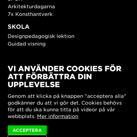
Arkitekturdagarna
7x Konsthantverk
SKOLA
Designpedagogisk lektion
Guidad visning
HÅLLBAR UTVECKLING
VI ANVÄNDER COOKIES FÖR
New European Bauhaus
ATT FÖRBÄTTRA DIN
SUSTAINORDIC
UPPLEVELSE
Share Future Living
Lek för demokrati
Genom att klicka på knappen "acceptera alla"
What Matter_s
godkänner du att vi gör det. Cookies behövs
för att du ska kunna titta på videor på vår
webbplats.
Mer information
ACCEPTERA