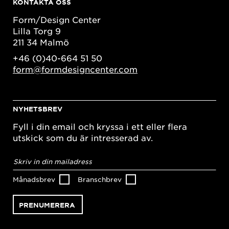
KONTAKTA OSS
Form/Design Center
Lilla Torg 9
211 34 Malmö
+46 (0)40-664 51 50
form@formdesigncenter.com
NYHETSBREV
Fyll i din email och kryssa i ett eller flera
utskick som du är intresserad av.
E-
postadress
*
Månadsbrev
Branschbrev