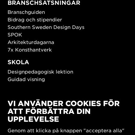
BRANSCHSATSNINGAR
Branschguiden
Bidrag och stipendier
Southern Sweden Design Days
SPOK
Arkitekturdagarna
7x Konsthantverk
SKOLA
Designpedagogisk lektion
Guidad visning
HÅLLBAR UTVECKLING
VI ANVÄNDER COOKIES FÖR
New European Bauhaus
ATT FÖRBÄTTRA DIN
SUSTAINORDIC
UPPLEVELSE
Share Future Living
Lek för demokrati
Genom att klicka på knappen "acceptera alla"
What Matter_s