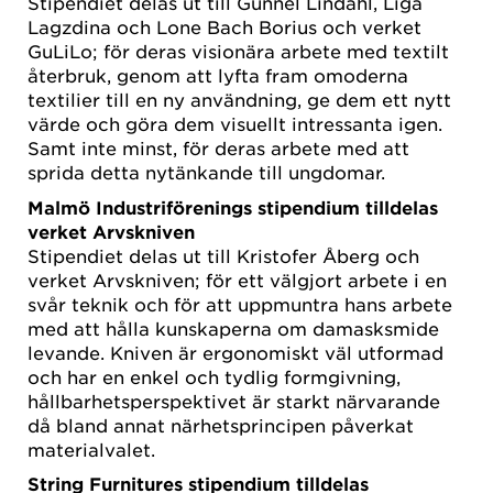
Stipendiet delas ut till Gunnel Lindahl, Liga
Lagzdina och Lone Bach Borius och verket
GuLiLo; för deras visionära arbete med textilt
återbruk, genom att lyfta fram omoderna
textilier till en ny användning, ge dem ett nytt
värde och göra dem visuellt intressanta igen.
Samt inte minst, för deras arbete med att
sprida detta nytänkande till ungdomar.
Malmö Industriförenings stipendium tilldelas
verket Arvskniven
Stipendiet delas ut till Kristofer Åberg och
verket Arvskniven; för ett välgjort arbete i en
svår teknik och för att uppmuntra hans arbete
med att hålla kunskaperna om damasksmide
levande. Kniven är ergonomiskt väl utformad
och har en enkel och tydlig formgivning,
hållbarhetsperspektivet är starkt närvarande
då bland annat närhetsprincipen påverkat
materialvalet.
String Furnitures stipendium tilldelas