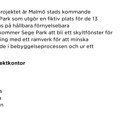
projektet är Malmö stads kommande
ark som utgör en fiktiv plats för de 13
s på hållbara förnyelsebara
mmer Sege Park att bli ett skyltfönster för
ling med ett ramverk för att minska
åde i bebyggelseprocessen och ur ett
.
tektkontor
s
a
nn