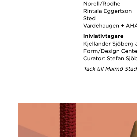
Norell/Rodhe
Rintala Eggertson
Sted
Vardehaugen + AH
Iniviativtagare
Kjellander Sjöberg
Form/Design Cente
Curator: Stefan Sjö
Tack till Malmö Sta