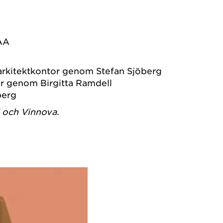
AA
 arkitektkontor genom Stefan Sjöberg
r genom Birgitta Ramdell
berg
d och Vinnova.