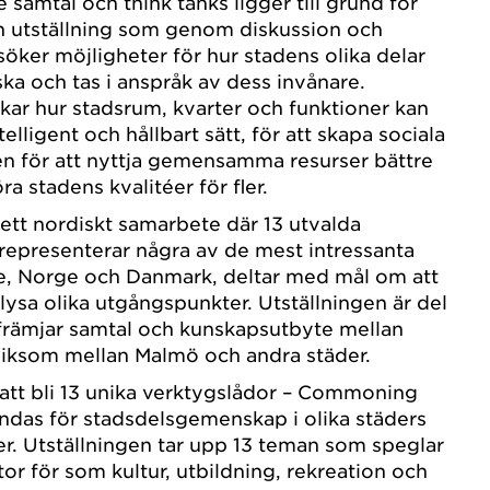
 samtal och think tanks ligger till grund för
 utställning som genom diskussion och
söker möjligheter för hur stadens olika delar
ka och tas i anspråk av dess invånare.
skar hur stadsrum, kvarter och funktioner kan
elligent och hållbart sätt, för att skapa sociala
n för att nyttja gemensamma resurser bättre
ra stadens kvalitéer för fler.
tt nordiskt samarbete där 13 utvalda
representerar några av de mest intressanta
ge, Norge och Danmark, deltar med mål om att
ysa olika utgångspunkter. Utställningen är del
främjar samtal och kunskapsutbyte mellan
liksom mellan Malmö och andra städer.
att bli 13 unika verktygslådor – Commoning
ndas för stadsdelsgemenskap i olika städers
r. Utställningen tar upp 13 teman som speglar
or för som kultur, utbildning, rekreation och