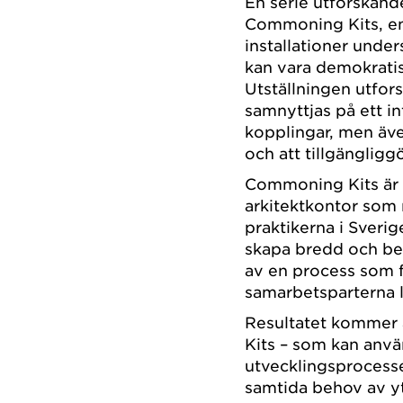
En serie utforskande
Commoning Kits, en
installationer under
kan vara demokratis
Utställningen utfor
samnyttjas på ett int
kopplingar, men äve
och att tillgängliggö
Commoning Kits är e
arkitektkontor som 
praktikerna i Sveri
skapa bredd och bel
av en process som 
samarbetsparterna 
Resultatet kommer 
Kits – som kan anvä
utvecklingsprocesse
samtida behov av yt