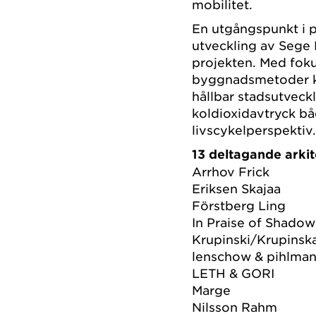
mobilitet.
En utgångspunkt i 
utveckling av Sege P
projekten. Med foku
byggnadsmetoder ko
hållbar stadsutveck
koldioxidavtryck b
livscykelperspektiv
13 deltagande arki
Arrhov Frick
Eriksen Skajaa
Förstberg Ling
In Praise of Shadow
Krupinski/Krupinsk
lenschow & pihlma
LETH & GORI
Marge
Nilsson Rahm