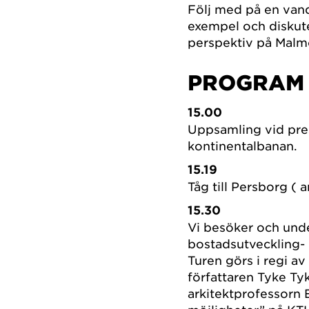
Följ med på en vandr
exempel och diskute
perspektiv på Malmö
PROGRAM
15.00
Uppsamling vid pre
kontinentalbanan.
15.19
Tåg till Persborg ( 
15.30
Vi besöker och und
bostadsutveckling-
Turen görs i regi a
författaren Tyke T
arkitektprofessorn