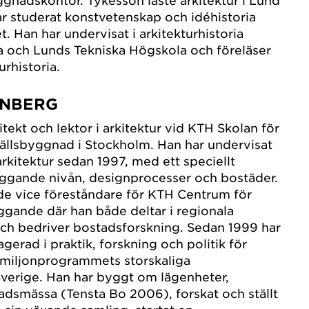
nadskontor. Tykesson läste arkitektur i Lund
r studerat konstvetenskap och idéhistoria
t. Han har undervisat i arkitekturhistoria
 och Lunds Tekniska Högskola och föreläser
rhistoria.
ENBERG
itekt och lektor i arkitektur vid KTH Skolan för
ällsbyggnad i Stockholm. Han har undervisat
arkitektur sedan 1997, med ett speciellt
äggande nivån, designprocesser och bostäder.
de vice föreståndare för KTH Centrum för
ggande där han både deltar i regionala
 och bedriver bostadsforskning. Sedan 1999 har
gerad i praktik, forskning och politik för
 miljonprogrammets storskaliga
verige. Han har byggt om lägenheter,
adsmässa (Tensta Bo 2006), forskat och ställt