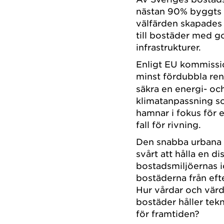
nästan 90% byggts 
välfärden skapades 
till bostäder med g
infrastrukturer.
Enligt EU kommissio
minst fördubbla re
säkra en energi- och
klimatanpassning so
hamnar i fokus för 
fall för rivning.
Den snabba urbana f
svårt att hålla en di
bostadsmiljöernas i
bostäderna från ef
Hur vårdar och värde
bostäder håller tek
för framtiden?