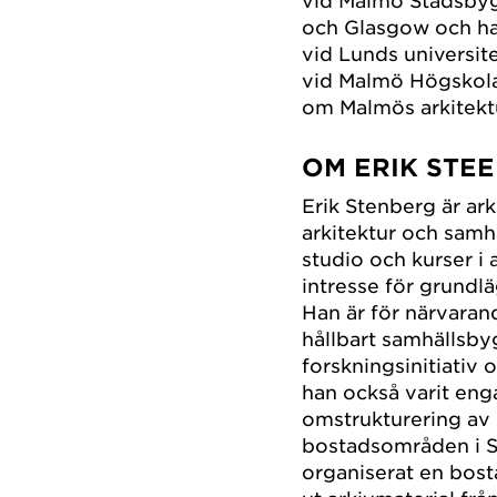
vid Malmö Stadsbygg
och Glasgow och ha
vid Lunds universite
vid Malmö Högskola
om Malmös arkitektu
OM ERIK STE
Erik Stenberg är ark
arkitektur och samh
studio och kurser i 
intresse för grundl
Han är för närvaran
hållbart samhällsby
forskningsinitiativ
han också varit enga
omstrukturering av
bostadsområden i S
organiserat en bost