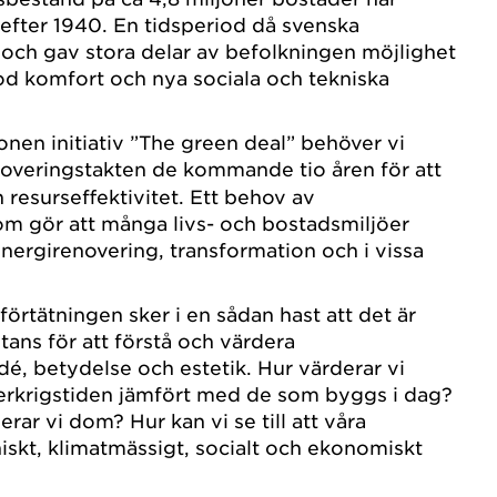
efter 1940. En tidsperiod då svenska
och gav stora delar av befolkningen möjlighet
od komfort och nya sociala och tekniska
nen initiativ ”The green deal” behöver vi
noveringstakten de kommande tio åren
för att
 resurseffektivitet. Ett behov av
m gör att många livs- och bostadsmiljöer
energirenovering, transformation och i vissa
örtätningen sker i en sådan hast att det är
stans för att förstå och värdera
dé, betydelse och estetik. Hur värderar vi
terkrigstiden jämfört med de som byggs i dag?
rar vi dom? Hur kan vi se till att våra
niskt, klimatmässigt, socialt och ekonomiskt