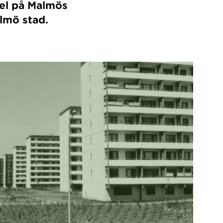
pel på Malmös
lmö stad.