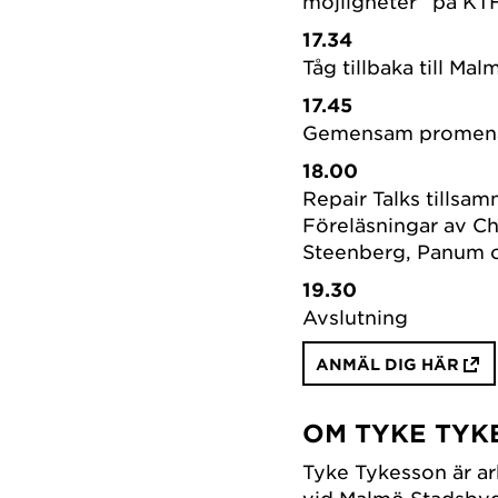
möjligheter” på KT
17.34
Tåg tillbaka till Ma
17.45
Gemensam promenad
18.00
Repair Talks tillsa
Föreläsningar av Chr
Steenberg, Panum 
19.30
Avslutning
ANMÄL DIG HÄR
OM TYKE TYK
Tyke Tykesson är ar