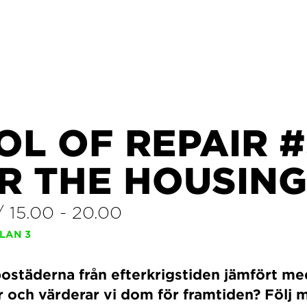
L OF REPAIR #
R THE HOUSING
/
15.00
-
20.00
PLAN 3
bostäderna från efterkrigstiden jämfört 
r och värderar vi dom för framtiden? Följ 