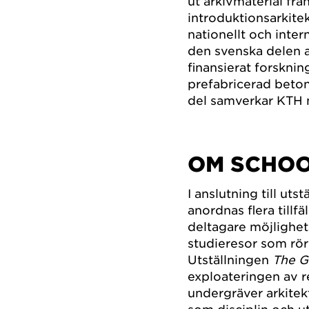
ut arkivmaterial frå
introduktionsarkite
nationellt och inte
den svenska delen 
finansierat forskni
prefabricerad beton
del samverkar KTH
OM SCHOO
I anslutning till uts
anordnas flera tillfä
deltagare möjlighet
studieresor som rör 
Utställningen
The G
exploateringen av 
undergräver arkitekt