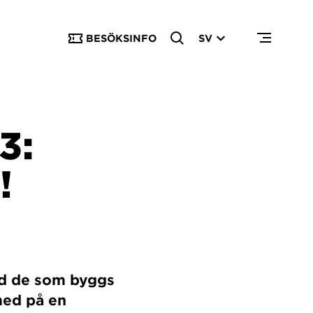
BESÖKSINFO
SV
3:
!
med de som byggs
med på en