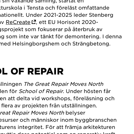
n sin växande samling, startat en
kturskola i Tensta och föreläst omfattande
rnationellt. Under 2021-2025 leder Stenberg
av
ReCreate
, ett EU Horisont 2020-
ngsprojekt som fokuserar på återbruk av
g som inte var tänkt för demontering. I denna
 med Helsingborgshem och Strängbetong.
L OF REPAIR
tällningen
The Great Repair Moves North
llen för
School of Repair
. Under hösten får
en att delta vid workshops, föreläsning och
flera av projekten från utställningen.
reat Repair Moves North
belyser
resurser och människor inom byggbranschen
urens integritet. För att främja arkitekturen