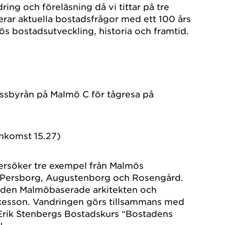
ing och föreläsning då vi tittar på tre
rar aktuella bostadsfrågor med ett 100 års
s bostadsutveckling, historia och framtid.
ssbyrån på Malmö C för tågresa på
ankomst 15.27)
ersöker tre exempel från Malmös
 Persborg, Augustenborg och Rosengård.
v den Malmöbaserade arkitekten och
ykesson. Vandringen görs tillsammans med
 Erik Stenbergs Bostadskurs “Bostadens