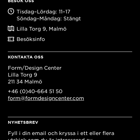
BESÖK OSS
Tisdag–Lördag: 11–17
Söndag–Måndag: Stängt
Lilla Torg 9, Malmö
Besöksinfo
KONTAKTA OSS
Form/Design Center
Lilla Torg 9
211 34 Malmö
+46 (0)40-664 51 50
form@formdesigncenter.com
NYHETSBREV
Fyll i din email och kryssa i ett eller flera
utskick som du är intresserad av.