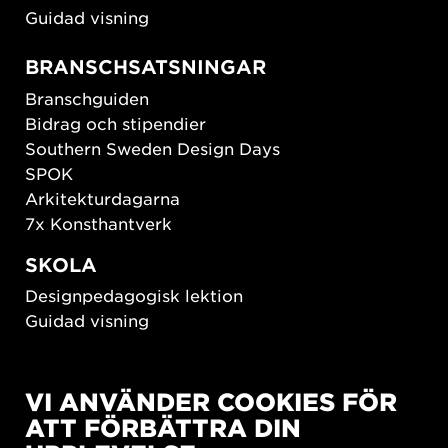
Guidad visning
BRANSCHSATSNINGAR
Branschguiden
Bidrag och stipendier
Southern Sweden Design Days
SPOK
Arkitekturdagarna
7x Konsthantverk
SKOLA
Designpedagogisk lektion
Guidad visning
HÅLLBAR UTVECKLING
VI ANVÄNDER COOKIES FÖR
New European Bauhaus
ATT FÖRBÄTTRA DIN
SUSTAINORDIC