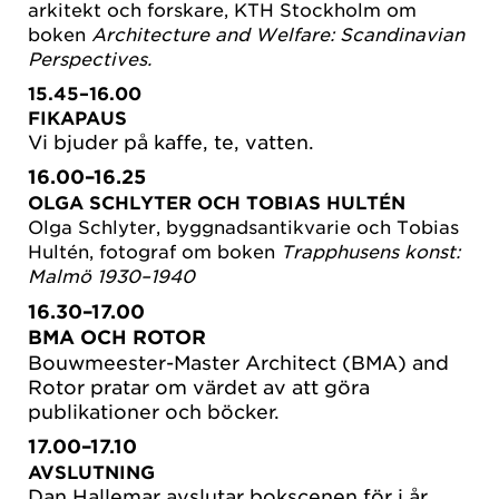
arkitekt och forskare, KTH Stockholm om
boken
Architecture and Welfare: Scandinavian
Perspectives.
15.45–16.00
FIKAPAUS
Vi bjuder på kaffe, te, vatten.
16.00–16.25
OLGA SCHLYTER OCH TOBIAS HULTÉN
Olga Schlyter, byggnadsantikvarie och Tobias
Hultén, fotograf om boken
Trapphusens konst:
Malmö 1930–1940
16.30–17.00
BMA OCH ROTOR
Bouwmeester-Master Architect (BMA) and
Rotor pratar om värdet av att göra
publikationer och böcker.
17.00–17.10
AVSLUTNING
Dan Hallemar avslutar bokscenen för i år.