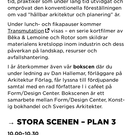
tid, praktiker som under lång tid utvidgat och
omprövat den konventionella föreställningen
om vad ”hållbar arkitektur och planering” är.
Under lunch- och fikapauser kommer
Transmutation
visas – en serie kortfilmer av
Bêka & Lemoine och Rotor som skildrar
materialens kretslopp inom industrin och dess
påverkan på landskap, resurser och
avfallshantering.
I år återkommer även vår
bokscen
där du
under ledning av Dan Hallemar, förläggare på
Arkitektur Förlag, får lyssna till fördjupande
samtal med en rad författare l i caféet på
Form/Design Center. Bokscenen är ett
samarbete mellan Form/Design Center, Konst-
ig bokhandel och Sveriges Arkitekter.
→ STORA SCENEN – PLAN 3
10.00–10.30