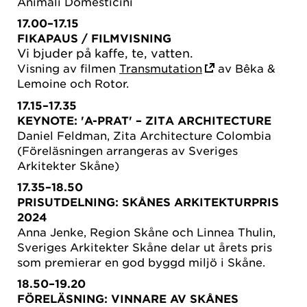
Animali Domesticini
17.00–17.15
FIKAPAUS
/ FILMVISNING
Vi bjuder på kaffe, te, vatten.
Visning av filmen
Transmutation
av Bêka &
Lemoine och Rotor.
17.15–17.35
KEYNOTE: 'A-PRAT' –
ZITA ARCHITECTURE
Daniel Feldman, Zita Architecture Colombia
(Föreläsningen arrangeras av Sveriges
Arkitekter Skåne)
17.35–18.50
PRISUTDELNING:
SKÅNES ARKITEKTURPRIS
2024
Anna Jenke, Region Skåne och Linnea Thulin,
Sveriges Arkitekter Skåne delar ut årets pris
som premierar en god byggd miljö i Skåne.
18.50–19.20
FÖRELÄSNING: VINNARE AV
SKÅNES