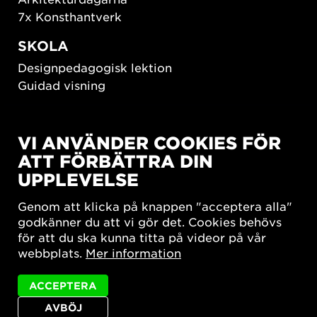
7x Konsthantverk
SKOLA
Designpedagogisk lektion
Guidad visning
HÅLLBAR UTVECKLING
VI ANVÄNDER COOKIES FÖR
New European Bauhaus
ATT FÖRBÄTTRA DIN
SUSTAINORDIC
UPPLEVELSE
Share Future Living
Lek för demokrati
Genom att klicka på knappen "acceptera alla"
What Matter_s
godkänner du att vi gör det. Cookies behövs
för att du ska kunna titta på videor på vår
webbplats.
Mer information
ACCEPTERA
AVBÖJ
Integritetspolicy
Tillgänglighetsredogörelse
Sajtkarta