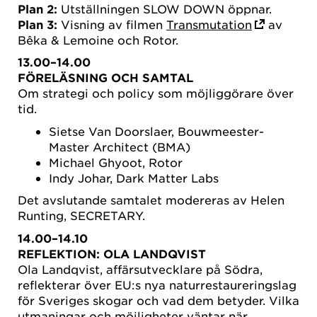
Plan 2:
Utställningen SLOW DOWN öppnar.
Plan 3:
Visning av filmen
Transmutation
av
Bêka & Lemoine och Rotor.
13.00–14.00
FÖRELÄSNING OCH SAMTAL
Om strategi och policy som möjliggörare över
tid.
Sietse Van Doorslaer, Bouwmeester-
Master Architect (BMA)
Michael Ghyoot, Rotor
Indy Johar, Dark Matter Labs
Det avslutande samtalet modereras av Helen
Runting, SECRETARY.
14.00–14.10
REFLEKTION: OLA LANDQVIST
Ola Landqvist, affärsutvecklare på Södra,
reflekterar över EU:s nya naturrestaureringslag
för Sveriges skogar och vad dem betyder. Vilka
utmaningar och möjligheter väntar när