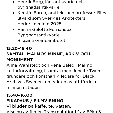
Henrik Borg, länsantikvarie och
byggnadsantikvarie.
Kerstin Barup, arkitekt och professor. Blev
utvald som Sveriges Arkitekters
Hedersmedlem 2025.
Hanna Gelotte Fernandez,
Byggnadsantikvarie,
Riksantikvarieämbetet.
15.20–15.40
SAMTAL:
MALMÖS MINNE, ARKIV OCH
MONUMENT
Anna Wahlstedt och Rena Baledi, Malmö
kulturförvaltning, i samtal med Jonelle Twum,
grundare och konstnärlig ledare för Black
Archives Sweden, om vikten av att fördela
minnen i staden.
15.40–16.00
FIKAPAUS
/ FILMVISNING
Vi bjuder på kaffe, te, vatten.
Visning av filmen
Transmutation
av Bêka &