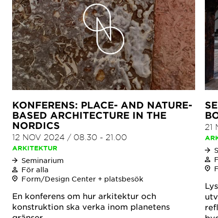
KONFERENS: PLACE- AND NATURE-
SE
BASED ARCHITECTURE IN THE
B
NORDICS
21
12 NOV 2024
/
08.30
-
21.00
AR
ARKITEKTUR
F
Seminarium
För alla
Form/Design Center + platsbesök
Lys
En konferens om hur arkitektur och
utv
konstruktion ska verka inom planetens
ref
gränser.
byg