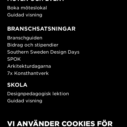
Boka möteslokal
Guidad visning
BRANSCHSATSNINGAR
Branschguiden
Bidrag och stipendier
Southern Sweden Design Days
SPOK
Arkitekturdagarna
7x Konsthantverk
SKOLA
Designpedagogisk lektion
Guidad visning
HÅLLBAR UTVECKLING
VI ANVÄNDER COOKIES FÖR
New European Bauhaus