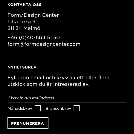
KONTAKTA OSS
Form/Design Center
Lilla Torg 9
211 34 Malmö
+46 (0)40-664 51 50
form@formdesigncenter.com
NYHETSBREV
Fyll i din email och kryssa i ett eller flera
utskick som du är intresserad av.
E-
postadress
*
Månadsbrev
Branschbrev