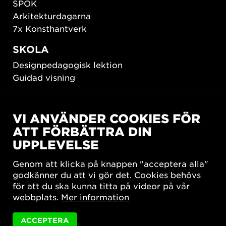
SPOK
Arkitekturdagarna
7x Konsthantverk
SKOLA
Designpedagogisk lektion
Guidad visning
HÅLLBAR UTVECKLING
VI ANVÄNDER COOKIES FÖR
New European Bauhaus
ATT FÖRBÄTTRA DIN
SUSTAINORDIC
UPPLEVELSE
Share Future Living
Lek för demokrati
Genom att klicka på knappen "acceptera alla"
What Matter_s
godkänner du att vi gör det. Cookies behövs
för att du ska kunna titta på videor på vår
webbplats.
Mer information
ACCEPTERA