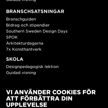
BRANSCHSATSNINGAR
Branschguiden
Bidrag och stipendier
Southern Sweden Design Days
SPOK
Arkitekturdagarna
7x Konsthantverk
SKOLA
Designpedagogisk lektion
Guidad visning
HÅLLBAR UTVECKLING
VI ANVÄNDER COOKIES FÖR
New European Bauhaus
ATT FÖRBÄTTRA DIN
SUSTAINORDIC
UPPLEVELSE
Share Future Living