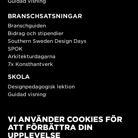
Guidad visning
BRANSCHSATSNINGAR
Branschguiden
Bidrag och stipendier
Southern Sweden Design Days
SPOK
Arkitekturdagarna
7x Konsthantverk
SKOLA
Designpedagogisk lektion
Guidad visning
HÅLLBAR UTVECKLING
VI ANVÄNDER COOKIES FÖR
New European Bauhaus
ATT FÖRBÄTTRA DIN
SUSTAINORDIC
UPPLEVELSE
Share Future Living