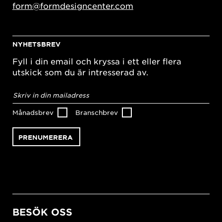
form@formdesigncenter.com
NYHETSBREV
Fyll i din email och kryssa i ett eller flera
utskick som du är intresserad av.
E-
postadress
*
Månadsbrev
Branschbrev
BESÖK OSS