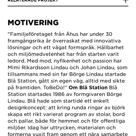
RELATERADE PROJEKT
MOTIVERING
"Familjeföretaget från Åhus har under 30
framgångsrika år överraskat med innovativa
lösningar och ett vågat formspråk. Hållbarhet
och miljömedvetenhet har från starten varit
ledord. Med mod, nyfikenhet och passion har
Mimi Rikardsson Lindau och Johan Lindau, som
tillsammans med sin far Börge Lindau startade
Blå Station, gått sin egen väg, alltid med sikte
på framtiden. ToBeDo!"
Om Blå Station
Blå
Station startades 1986 av formgivaren Börge
Lindau. Blå hade som startidé ett enkelt
designkoncept: att kring runda ringar av björk
skapa ett rikt varierat program av stolar, bord
och pallar, både för hemmet och för offentliga
miljöer. Idag har uttrycken, materialen och
formerna vuxit fram genom ett nära samarbete