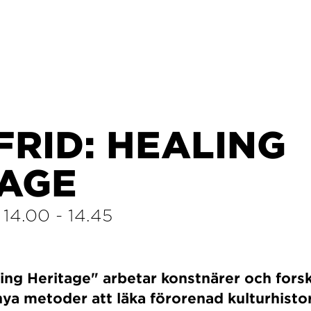
FRID: HEALING
TAGE
/
14.00
-
14.45
ling Heritage" arbetar konstnärer och fors
 nya metoder att läka förorenad kulturhisto