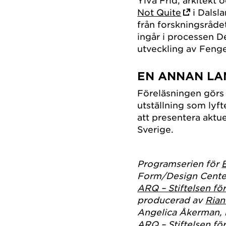
Not Quite
i Dalsl
från forskningsråd
ingår i processen 
utveckling av Fenge
EN ANNAN L
Föreläsningen gör
utställning som ly
att presentera aktue
Sverige.
Programserien för
Form/Design Cente
ARQ – Stiftelsen för
producerad av
Ria
Angelica Åkerman, 
ARQ – Stiftelsen för