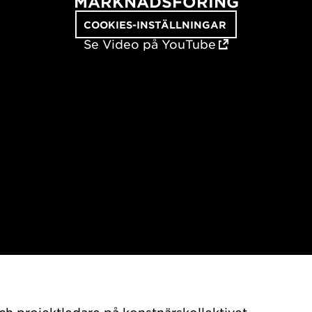
MARKNADSFÖRING
COOKIES-INSTÄLLNINGAR
Se Video på YouTube
och projektledare på konstnärskollektivet