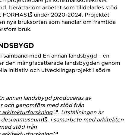
and, berättar om arbetet som tilldelades stöd
et
FORMAS
under 2020-2024. Projektet
Den nya bruksorten som handlar om framtida
rsfors bruk.
ANDSBYGD
s i samband med
En annan landsbygd
– en
fter den mångfacetterade landsbygden genom
lla initiativ och utvecklingsprojekt i södra
En annan landsbygd
produceras av
r och genomförs med stöd från
 arkitekturforskning
.
Utställningen är
n designmuseum
, i samarbete med arkitekten
med stöd från
 arkitekturforskning
.