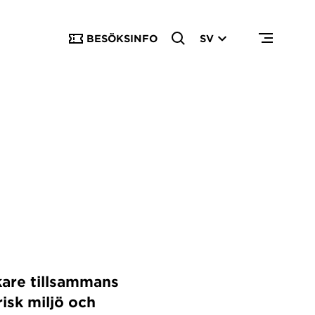
BESÖKSINFO
SV
kare tillsammans
risk miljö och