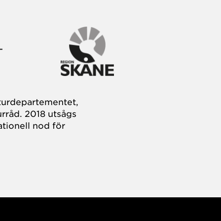
turdepartementet,
rråd. 2018 utsågs
tionell nod för