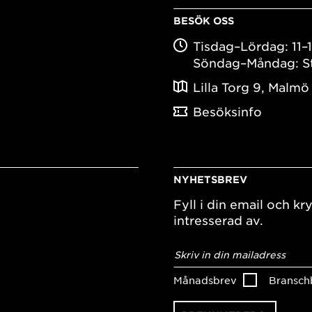
BESÖK OSS
Tisdag–Lördag: 11–
Söndag–Måndag: S
Lilla Torg 9, Malmö
Besöksinfo
NYHETSBREV
Fyll i din email och kry
intresserad av.
E-
postadress
*
Månadsbrev
Bransch