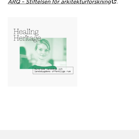
ARQ – Stiftelsen för arkitekturforskning
.