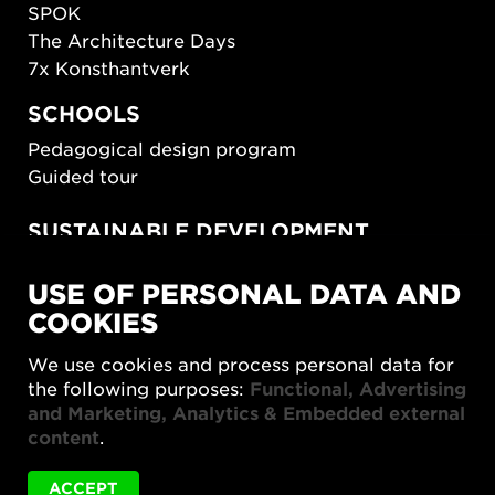
SPOK
The Architecture Days
7x Konsthantverk
SCHOOLS
Pedagogical design program
Guided tour
SUSTAINABLE DEVELOPMENT
New European Bauhaus
USE OF PERSONAL DATA AND
SUSTAINORDIC
COOKIES
Share Future Living
Play for Democracy
We use cookies and process personal data for
What Matter_s
the following purposes:
Functional, Advertising
and Marketing, Analytics & Embedded external
content
.
ACCEPT