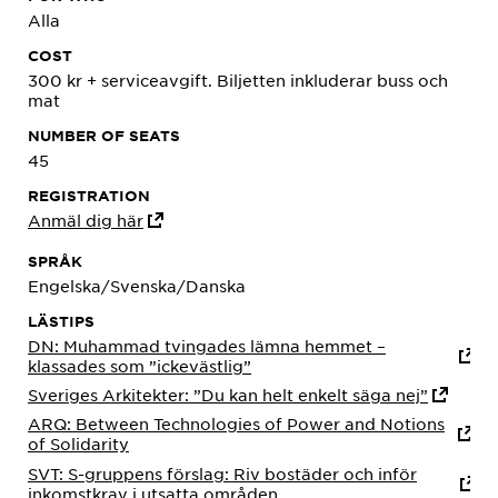
Alla
COST
300 kr + serviceavgift. Biljetten inkluderar buss och
mat
NUMBER OF SEATS
45
REGISTRATION
Anmäl dig här
SPRÅK
Engelska/Svenska/Danska
LÄSTIPS
DN: Muhammad tvingades lämna hemmet –
klassades som ”ickevästlig”
Sveriges Arkitekter: ”Du kan helt enkelt säga nej”
ARQ: Between Technologies of Power and Notions
of Solidarity
SVT: S-gruppens förslag: Riv bostäder och inför
inkomstkrav i utsatta områden