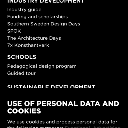
INDUSTRY DEVELOPMENT
Industry guide
Funding and scholarships
Southern Sweden Design Days
SPOK
The Architecture Days
7x Konsthantverk
SCHOOLS
Pedagogical design program
Guided tour
SUSTAINABLE DEVELOPMENT
New European Bauhaus
USE OF PERSONAL DATA AND
SUSTAINORDIC
COOKIES
Share Future Living
Play for Democracy
We use cookies and process personal data for
What Matter_s
the following purposes:
Functional, Advertising