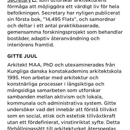
förmåga att möjliggöra ett värdigt liv för hela
befolkningen. Secretary har nyligen publicerat
sin första bok, ”14,495 Flats”, och samordnar
och deltar i ett antal praktikbaserade,
gemensamma forskningsprojekt som behandlar
bostäder, adaptiv återanvändning och
interiörens framtid.
GITTE JUUL
Arkitekt MAA, PhD och utexaminerades från
Kungliga danska konstakademins arkitektskola
1995. Hon arbetar med arkitektur och
konstnärliga processer i långsiktiga och
mångsidiga samarbeten som utforskar
sambanden mellan aktivism och lokala,
kommunala och administrativa system. Gitte
undersöker vad det innebär att förstå tillväxt
som en social, etisk och estetisk tillväxtkraft
utan ett fördefinierat, vinstinriktat syfte. Detta
förhållningssätt till arkitektyrket återspeglas