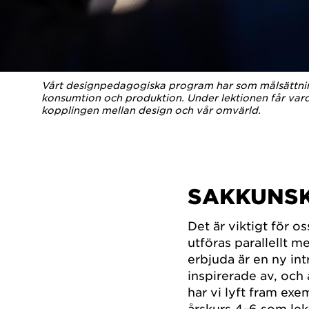
Vårt designpedagogiska program har som målsättning
konsumtion och produktion. Under lektionen får varda
kopplingen mellan design och vår omvärld.
SAKKUNS
Det är viktigt för 
utföras parallellt m
erbjuda är en ny int
inspirerade av, och
har vi lyft fram exe
årskurs 4–6 som lek