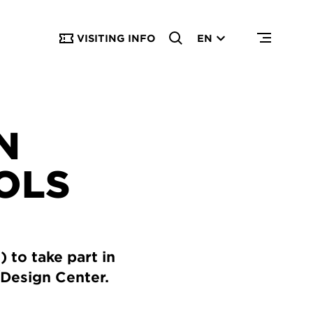
VISITING INFO
EN
N
OLS
 to take part in
/Design Center.