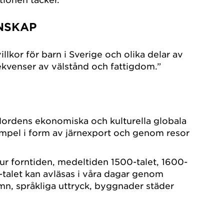
NSKAP
llkor för barn i Sverige och olika delar av
ekvenser av välstånd och fattigdom.”
Nordens ekonomiska och kulturella globala
xempel i form av järnexport och genom resor
r forntiden, medeltiden 1500-talet, 1600-
-talet kan avläsas i våra dagar genom
amn, språkliga uttryck, byggnader städer