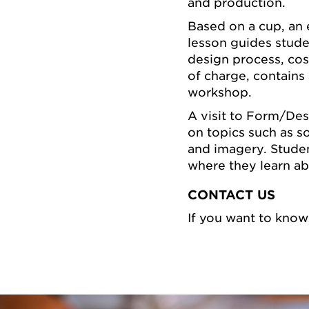
and production.
Based on a cup, an 
lesson guides stude
design process, cost
of charge, contains 
workshop.
A visit to Form/Des
on topics such as so
and imagery. Studen
where they learn ab
CONTACT US
If you want to kno