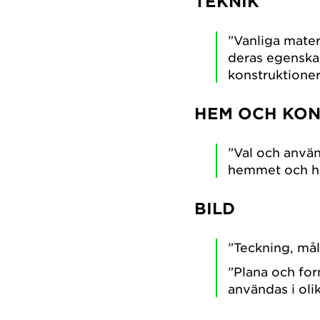
TEKNIK
”Vanliga mater
deras egenskap
konstruktione
HEM OCH KO
”Val och använ
hemmet och hu
BILD
”Teckning, mål
”Plana och for
användas i oli