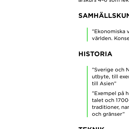
SAMHÄLLSKU
”Ekonomiska vi
världen. Kons
HISTORIA
”Sverige och 
utbyte, till e
till Asien”
”Exempel på hu
talet och 1700
traditioner, n
och gränser”