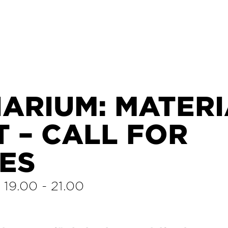
ARIUM: MATER
 – CALL FOR
IES
/
19.00
-
21.00
1