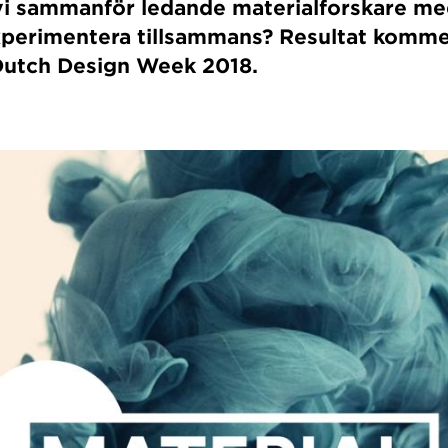
vi sammanför ledande materialforskare me
xperimentera tillsammans? Resultat komme
Dutch Design Week 2018.