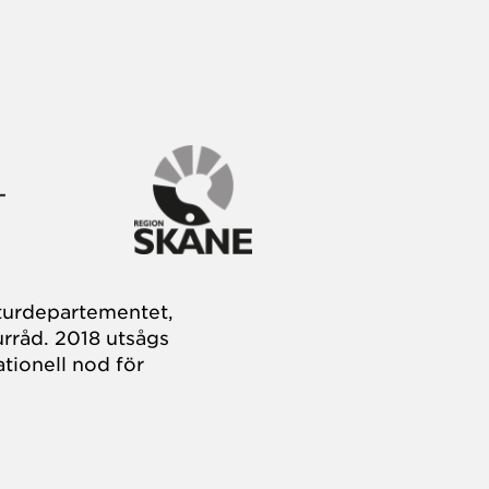
turdepartementet,
rråd. 2018 utsågs
tionell nod för