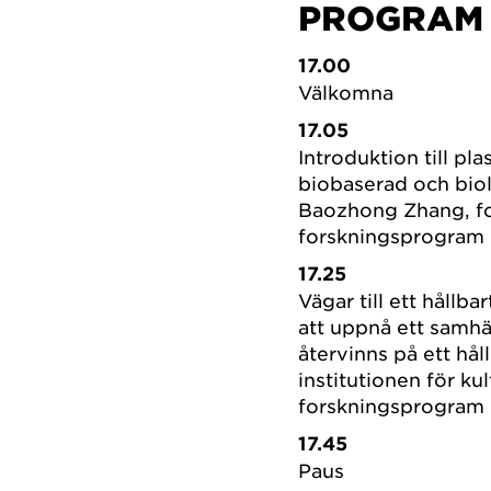
PROGRAM
17.00
Välkomna
17.05
Introduktion till pl
biobaserad och biolo
Baozhong Zhang, fo
forskningsprogram
17.25
Vägar till ett hållba
att uppnå ett samhä
återvinns på ett hål
institutionen för k
forskningsprogram
17.45
Paus