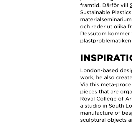
framtid. Därför vill
Sustainable Plastics
materialseminarium 
och reder ut olika 
Dessutom kommer v
plastproblematiken 
INSPIRAT
London-based des
work, he also creat
Via this meta-proce
pieces that are orga
Royal College of A
a studio in South L
manufacture of bes
sculptural objects a