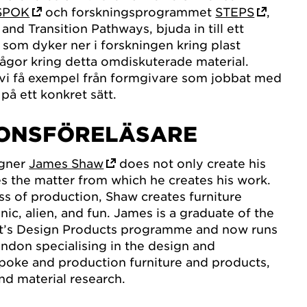
SPOK
och forskningsprogrammet
STEPS
,
 and Transition Pathways, bjuda in till ett
som dyker ner i forskningen kring plast
frågor kring detta omdiskuterade material.
i få exempel från formgivare som jobbat med
på ett konkret sätt.
IONSFÖRELÄSARE
igner
James Shaw
does not only create his
es the matter from which he creates his work.
ss of production, Shaw creates furniture
nic, alien, and fun. James is a graduate of the
rt’s Design Products programme and now runs
ondon specialising in the design and
poke and production furniture and products,
nd material research.