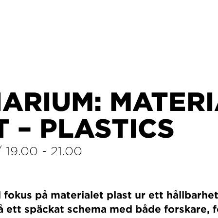
ARIUM: MATER
 – PLASTICS
/
19.00
-
21.00
1
okus på materialet plast ur ett hållbarhe
på ett späckat schema med både forskare, 