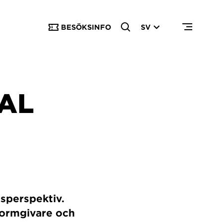
BESÖKSINFO
SV
IAL
tsperspektiv.
formgivare och