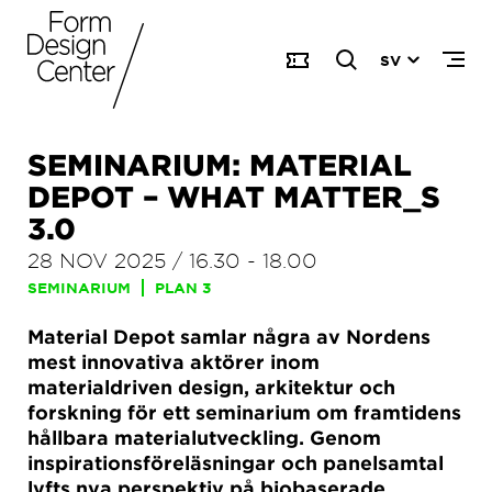
SV
SEMINARIUM: MATERIAL
DEPOT – WHAT MATTER_S
3.0
28 NOV 2025
/
16.30
-
18.00
SEMINARIUM
PLAN 3
Material Depot samlar några av Nordens
mest innovativa aktörer inom
materialdriven design, arkitektur och
forskning för ett seminarium om framtidens
hållbara materialutveckling. Genom
inspirationsföreläsningar och panelsamtal
lyfts nya perspektiv på biobaserade