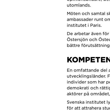
utomlands.
Möten och samtal ske
ambassader runt om 
institutet i Paris.
De arbetar även för
Östersjön och Östeu
bättre förutsättning
KOMPETE
En omfattande del
utvecklingsländer. 
individer som har po
demokrati och rätti
aktörer på området,
Svenska institutet l
för att attrahera st