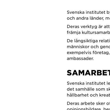
Svenska institutet b
och andra länder, m
Deras verktyg är at
främja kultursamarb
De långsiktiga rel
människor och gen
exempelvis företag, 
ambassader.
SAMARBE
Svenska institutet 
det samhälle som s
hållbarhet och kreat
Deras arbete sker 
opinionsbildare, bes