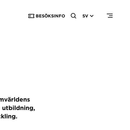
BESÖKSINFO
SV
T
omvärldens
 utbildning,
kling.