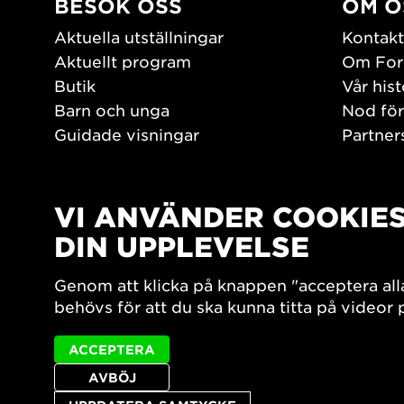
BESÖK OSS
OM O
Aktuella utställningar
Kontakt
Aktuellt program
Om For
Butik
Vår hist
Barn och unga
Nod för
Guidade visningar
Partner
Tillgänglighet
Jobba h
Hitta hit
Pressr
Öppettider
VI ANVÄNDER COOKIE
PLAY
DIN UPPLEVELSE
Form/De
Genom att klicka på knappen "acceptera all
Filmark
behövs för att du ska kunna titta på videor
ACCEPTERA
AVBÖJ