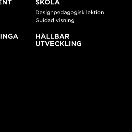
ENT
SKOLA
Designpedagogisk lektion
Guidad visning
INGA
HÅLLBAR
UTVECKLING
New European Bauhaus
SUSTAINORDIC
ign
Share Future Living
Lek för demokrati
What Matter_s