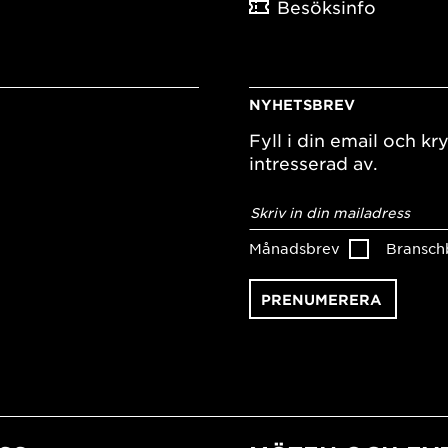
Besöksinfo
NYHETSBREV
Fyll i din email och kry
intresserad av.
E-
postadress
*
Månadsbrev
Bransch