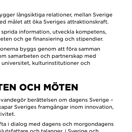
ygger långsiktiga relationer, mellan Sverige
ed målet att öka Sveriges attraktionskraft.
t sprida information, utveckla kompetens,
eten och ge finansiering och stipendier.
ationerna byggs genom att föra samman
om samarbeten och partnerskap med
universitet, kulturinstitutioner och
TEN OCH MÖTEN
levandegör berättelsen om dagens Sverige –
kapar Sveriges framgångar inom innovation,
ivitet.
ofta i dialog med dagens och morgondagens
lutsfattare och talanger, i Sverige och