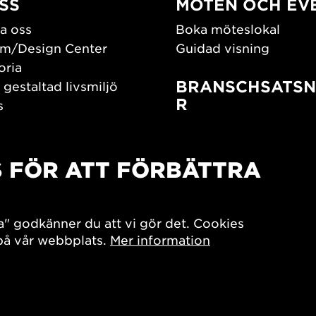
SS
MÖTEN OCH EV
a oss
Boka möteslokal
m/Design Center
Guidad visning
oria
BRANSCHSATSN
 gestaltad livsmiljö
R
s
os oss
Branschguiden
um
Bidrag och stipendier
S FÖR ATT FÖRBÄTTRA
Southern Sweden Des
Days
SPOK
sign Center Play
Arkitekturdagarna
a" godkänner du att vi gör det. Cookies
iv
 på vår webbplats.
Mer information
7x Konsthantverk