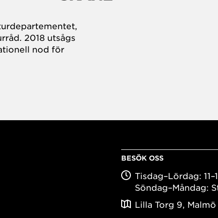
turdepartementet,
rråd. 2018 utsågs
tionell nod för
BESÖK OSS
Tisdag–Lördag: 11–
Söndag–Måndag: S
Lilla Torg 9, Malmö