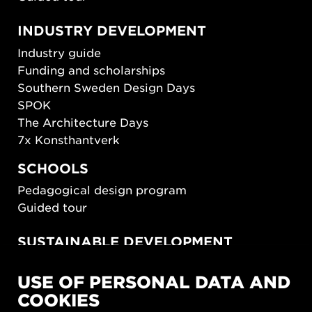
INDUSTRY DEVELOPMENT
Industry guide
Funding and scholarships
Southern Sweden Design Days
SPOK
The Architecture Days
7x Konsthantverk
SCHOOLS
Pedagogical design program
Guided tour
SUSTAINABLE DEVELOPMENT
New European Bauhaus
USE OF PERSONAL DATA AND
SUSTAINORDIC
COOKIES
Share Future Living