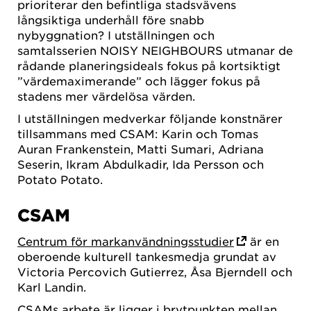
prioriterar den befintliga stadsvävens
långsiktiga underhåll före snabb
nybyggnation? I utställningen och
samtalsserien NOISY NEIGHBOURS utmanar de
rådande planeringsideals fokus på kortsiktigt
”värdemaximerande” och lägger fokus på
stadens mer värdelösa värden.
I utställningen medverkar följande konstnärer
tillsammans med CSAM: Karin och Tomas
Auran Frankenstein, Matti Sumari, Adriana
Seserin, Ikram Abdulkadir, Ida Persson och
Potato Potato.
CSAM
Centrum för markanvändningsstudier
är en
oberoende kulturell tankesmedja grundat av
Victoria Percovich Gutierrez, Åsa Bjerndell och
Karl Landin.
CSAMs arbete är ligger i brytpunkten mellan