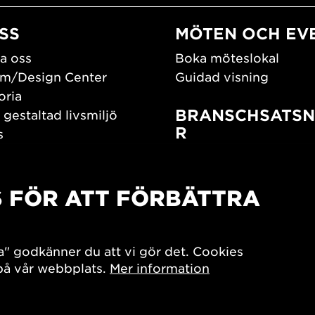
SS
MÖTEN OCH EV
a oss
Boka möteslokal
m/Design Center
Guidad visning
oria
BRANSCHSATSN
 gestaltad livsmiljö
R
s
os oss
Branschguiden
um
Bidrag och stipendier
S FÖR ATT FÖRBÄTTRA
Southern Sweden Des
Days
SPOK
sign Center Play
Arkitekturdagarna
a" godkänner du att vi gör det. Cookies
iv
 på vår webbplats.
Mer information
7x Konsthantverk