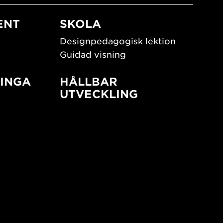
ENT
SKOLA
Designpedagogisk lektion
Guidad visning
INGA
HÅLLBAR
UTVECKLING
New European Bauhaus
SUSTAINORDIC
ign
Share Future Living
Lek för demokrati
What Matter_s