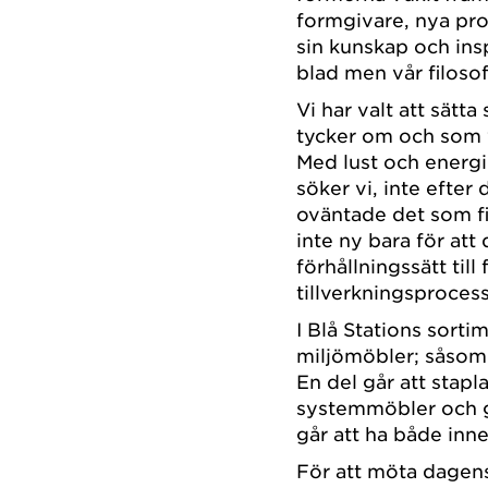
formgivare, nya proc
sin kunskap och inspi
blad men vår filosof
Vi har valt att sätt
tycker om och som v
Med lust och energ
söker vi, inte efter
oväntade det som fi
inte ny bara för att 
förhållningssätt till
tillverkningsprocess
I Blå Stations sortim
miljömöbler; såsom p
En del går att stapla
systemmöbler och gå
går att ha både inne
För att möta dagens