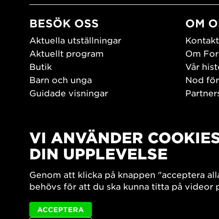
BESÖK OSS
OM O
Aktuella utställningar
Kontakt
Aktuellt program
Om For
Butik
Vår hist
Barn och unga
Nod för
Guidade visningar
Partner
Tillgänglighet
Jobba h
Hitta hit
Pressr
Öppettider
VI ANVÄNDER COOKIE
PLAY
DIN UPPLEVELSE
Form/De
Genom att klicka på knappen "acceptera all
Filmark
behövs för att du ska kunna titta på videor
ACCEPTERA