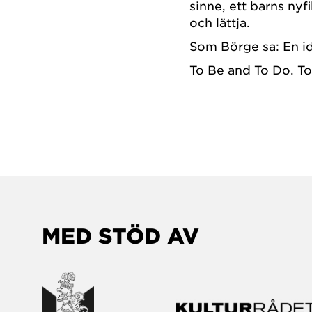
sinne, ett barns ny
och lättja.
Som Börge sa: En idé
To Be and To Do. T
MED STÖD AV