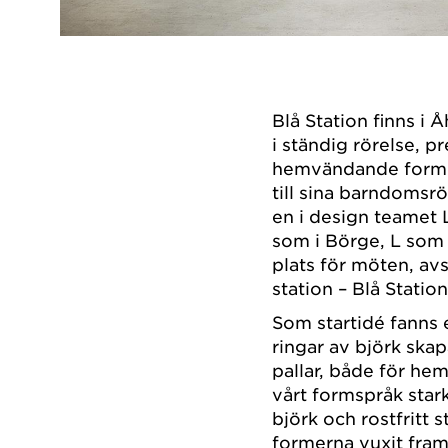
Blå Station finns i
i ständig rörelse, p
hemvändande formgiv
till sina barndomsr
en i design teamet L
som i Börge, L som 
plats för möten, avs
station – Blå Station
Som startidé fanns 
ringar av björk skap
pallar, både för hem
vårt formspråk sta
björk och rostfritt 
formerna vuxit fra