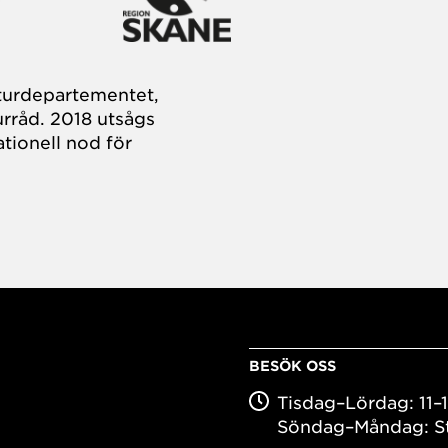
turdepartementet,
rråd. 2018 utsågs
tionell nod för
BESÖK OSS
Tisdag–Lördag: 11–
Söndag–Måndag: S