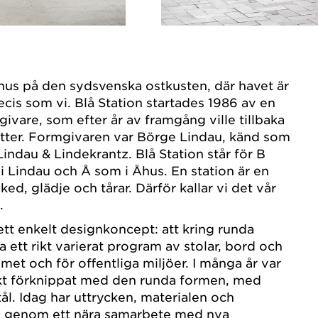
 Åhus på den sydsvenska ostkusten, där havet är
recis som vi. Blå Station startades 1986 av en
are, som efter år av framgång ville tillbaka
ötter. Formgivaren var Börge Lindau, känd som
indau & Lindekrantz. Blå Station står för B
i Lindau och Å som i Åhus. En station är en
ked, glädje och tårar. Därför kallar vi det vår
.
ett enkelt designkoncept: att kring runda
a ett rikt varierat program av stolar, bord och
met och för offentliga miljöer. I många år var
rkt förknippat med den runda formen, med
stål. Idag har uttrycken, materialen och
m genom ett nära samarbete med nya