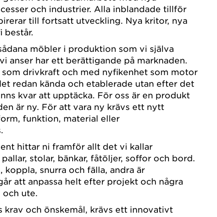
esser och industrier. Alla inblandade tillför
rerar till fortsatt utveckling. Nya kritor, nya
i består.
a sådana möbler i produktion som vi själva
i anser har ett berättigande på marknaden.
i som drivkraft och med nyfikenhet som motor
 det redan kända och etablerade utan efter det
nns kvar att upptäcka. För oss är en produkt
den är ny. För att vara ny krävs ett nytt
 form, funktion, material eller
.
ent hittar ni framför allt det vi kallar
allar, stolar, bänkar, fåtöljer, soffor och bord.
, koppla, snurra och fälla, andra är
r att anpassa helt efter projekt och några
 och ute.
 krav och önskemål, krävs ett innovativt