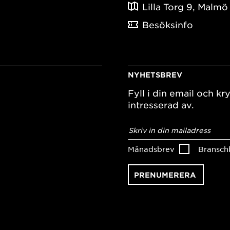
Lilla Torg 9, Malmö
Besöksinfo
NYHETSBREV
Fyll i din email och kry
intresserad av.
E-
postadress
*
Månadsbrev
Bransch