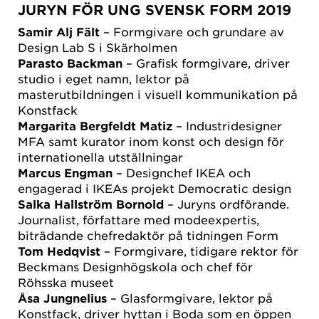
JURYN FÖR UNG SVENSK FORM 2019
Samir Alj Fält
– Formgivare och grundare av
Design Lab S i Skärholmen
Parasto Backman
– Grafisk formgivare, driver
studio i eget namn, lektor på
masterutbildningen i visuell kommunikation på
Konstfack
Margarita Bergfeldt Matiz
– Industridesigner
MFA samt kurator inom konst och design för
internationella utställningar
Marcus Engman
– Designchef IKEA och
engagerad i IKEAs projekt Democratic design
Salka Hallström Bornold
– Juryns ordförande.
Journalist, författare med modeexpertis,
biträdande chefredaktör på tidningen Form
Tom Hedqvist
– Formgivare, tidigare rektor för
Beckmans Designhögskola och chef för
Röhsska museet
Åsa Jungnelius
– Glasformgivare, lektor på
Konstfack, driver hyttan i Boda som en öppen