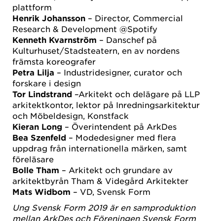
plattform
Henrik Johansson
– Director, Commercial
Research & Development @Spotify
Kenneth Kvarnström
– Danschef på
Kulturhuset/Stadsteatern, en av nordens
främsta koreografer
Petra Lilja
– Industridesigner, curator och
forskare i design
Tor Lindstrand
–Arkitekt och delägare på LLP
arkitektkontor, lektor på Inredningsarkitektur
och Möbeldesign, Konstfack
Kieran Long
– Överintendent på ArkDes
Bea Szenfeld
– Modedesigner med flera
uppdrag från internationella märken, samt
föreläsare
Bolle Tham
– Arkitekt och grundare av
arkitektbyrån Tham & Videgård Arkitekter
Mats Widbom
– VD, Svensk Form
Ung Svensk Form 2019 är en samproduktion
mellan ArkDes och Föreningen Svensk Form