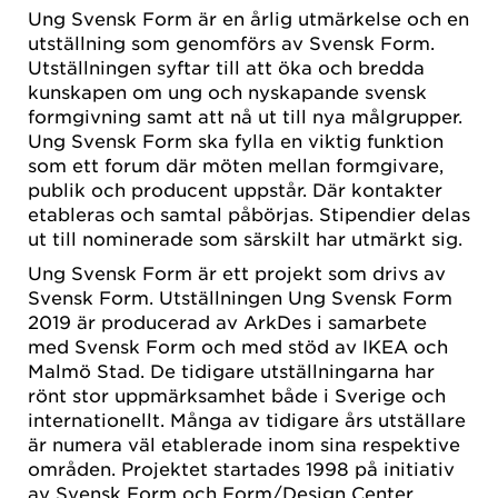
Ung Svensk Form är en årlig utmärkelse och en
utställning som genomförs av Svensk Form.
Utställningen syftar till att öka och bredda
kunskapen om ung och nyskapande svensk
formgivning samt att nå ut till nya målgrupper.
Ung Svensk Form ska fylla en viktig funktion
som ett forum där möten mellan formgivare,
publik och producent uppstår. Där kontakter
etableras och samtal påbörjas. Stipendier delas
ut till nominerade som särskilt har utmärkt sig.
Ung Svensk Form är ett projekt som drivs av
Svensk Form. Utställningen Ung Svensk Form
2019 är producerad av ArkDes i samarbete
med Svensk Form och med stöd av IKEA och
Malmö Stad. De tidigare utställningarna har
rönt stor uppmärksamhet både i Sverige och
internationellt. Många av tidigare års utställare
är numera väl etablerade inom sina respektive
områden. Projektet startades 1998 på initiativ
av Svensk Form och Form/Design Center.