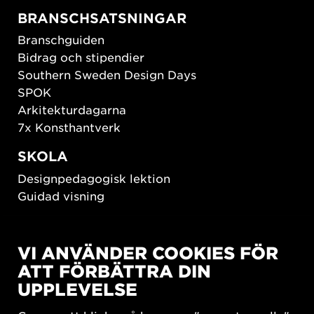
BRANSCHSATSNINGAR
Branschguiden
Bidrag och stipendier
Southern Sweden Design Days
SPOK
Arkitekturdagarna
7x Konsthantverk
SKOLA
Designpedagogisk lektion
Guidad visning
HÅLLBAR UTVECKLING
VI ANVÄNDER COOKIES FÖR
New European Bauhaus
ATT FÖRBÄTTRA DIN
SUSTAINORDIC
UPPLEVELSE
Share Future Living
Lek för demokrati