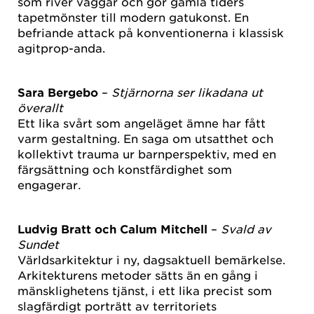
som river väggar och gör gamla tiders
tapetmönster till modern gatukonst. En
befriande attack på konventionerna i klassisk
agitprop-anda.
Sara Bergebo
–
Stjärnorna ser likadana ut
överallt
Ett lika svårt som angeläget ämne har fått
varm gestaltning. En saga om utsatthet och
kollektivt trauma ur barnperspektiv, med en
färgsättning och konstfärdighet som
engagerar
.
Ludvig Bratt och Calum Mitchell
–
Svald av
Sundet
Världsarkitektur i ny, dagsaktuell bemärkelse.
Arkitekturens metoder sätts än en gång i
mänsklighetens tjänst, i ett lika precist som
slagfärdigt porträtt av territoriets