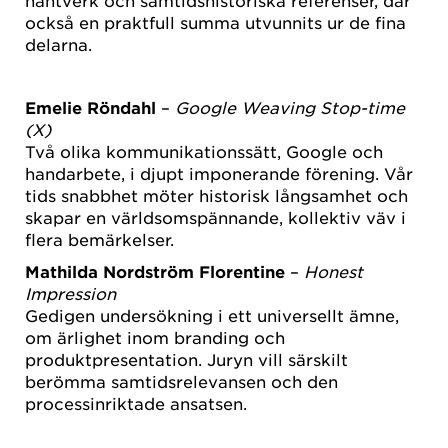
hantverk och samtidshistoriska referenser, där
också en praktfull summa utvunnits ur de fina
delarna.
Emelie Röndahl
–
Google Weaving Stop-time
(X)
Två olika kommunikationssätt, Google och
handarbete, i djupt imponerande förening. Vår
tids snabbhet möter historisk långsamhet och
skapar en världsomspännande, kollektiv väv i
flera bemärkelser.
Mathilda Nordström Florentine
–
Honest
Impression
Gedigen undersökning i ett universellt ämne,
om ärlighet inom branding och
produktpresentation. Juryn vill särskilt
berömma samtidsrelevansen och den
processinriktade ansatsen.