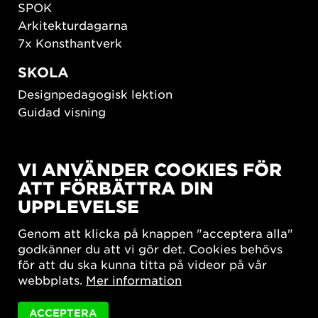
SPOK
Arkitekturdagarna
7x Konsthantverk
SKOLA
Designpedagogisk lektion
Guidad visning
HÅLLBAR UTVECKLING
VI ANVÄNDER COOKIES FÖR
New European Bauhaus
ATT FÖRBÄTTRA DIN
SUSTAINORDIC
UPPLEVELSE
Share Future Living
Lek för demokrati
Genom att klicka på knappen "acceptera alla"
What Matter_s
godkänner du att vi gör det. Cookies behövs
för att du ska kunna titta på videor på vår
webbplats.
Mer information
ACCEPTERA