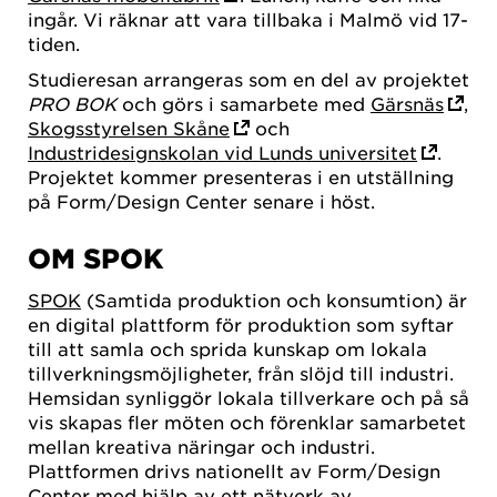
ingår. Vi räknar att vara tillbaka i Malmö vid 17-
tiden.
Studieresan arrangeras som en del av projektet
PRO BOK
och görs i samarbete med
Gärsnäs
,
Skogsstyrelsen Skåne
och
Industridesignskolan vid Lunds universitet
.
Projektet kommer presenteras i en utställning
på Form/Design Center senare i höst.
OM SPOK
SPOK
(Samtida produktion och konsumtion) är
en digital plattform för produktion som syftar
till att samla och sprida kunskap om lokala
tillverkningsmöjligheter, från slöjd till industri.
Hemsidan synliggör lokala tillverkare och på så
vis skapas fler möten och förenklar samarbetet
mellan kreativa näringar och industri.
Plattformen drivs nationellt av Form/Design
Center med hjälp av ett nätverk av