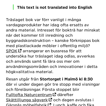
This text is not translated into English
Träslaget bok var förr vanligt i många
vardagsprodukter har idag ofta ersatts av
andra material. Intresset för bokträ har minskat
när det kommer till inredning och
byggnadskonstruktion – kanske förknippas bok
med plastlackade möbler i offentlig miljö?
SPOK
arrangerar en bussresa för att
undersöka hur träslaget idag odlas, avverkas
och används samt få lära oss mer om
användningsområden och innovationer i detta
högkvalitativa material.
Resan utgår från
Stortorget i Malmö kl 8:30
där vi under dagen gör tre stopp med visningar
och föreläsningar. Första stoppet blir
Fulltofta Naturcentrum
därefter
Skättilljunga sågverk
och dagen avslutas i
Gärsnäs möbelfabrik
. Lunch, kaffe och fika