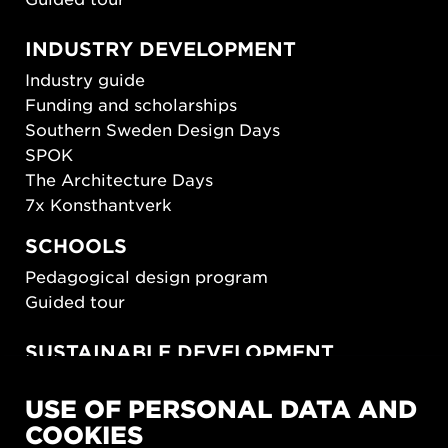
INDUSTRY DEVELOPMENT
Industry guide
Funding and scholarships
Southern Sweden Design Days
SPOK
The Architecture Days
7x Konsthantverk
SCHOOLS
Pedagogical design program
Guided tour
SUSTAINABLE DEVELOPMENT
New European Bauhaus
USE OF PERSONAL DATA AND
SUSTAINORDIC
COOKIES
Share Future Living