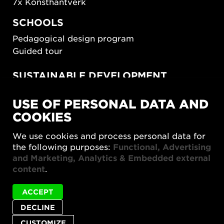
7x Konsthantverk
SCHOOLS
Pedagogical design program
Guided tour
SUSTAINABLE DEVELOPMENT
New European Bauhaus
USE OF PERSONAL DATA AND
SUSTAINORDIC
COOKIES
Share Future Living
Play for Democracy
We use cookies and process personal data for
What Matter_s
the following purposes:
Functional, Advertising
and Marketing, Analytics & Embedded external
content
.
ACCEPT
DECLINE
Privacy policy
Accessibility report
Site map
Cookie settings
CUSTOMIZE