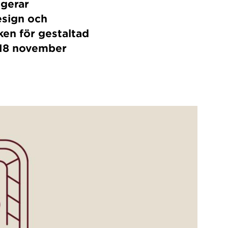
gerar
esign och
ken för gestaltad
 18 november