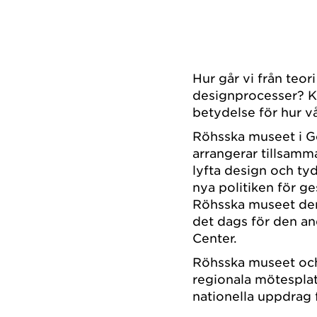
Hur går vi från teor
designprocesser? K
betydelse för hur vå
Röhsska museet i 
arrangerar tillsamm
lyfta design och t
nya politiken för g
Röhsska museet den
det dags för den a
Center.
Röhsska museet oc
regionala mötespla
nationella uppdrag 