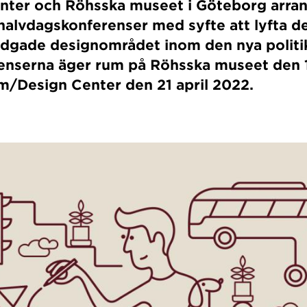
ter och Röhsska museet i Göteborg arran
halvdagskonferenser med syfte att lyfta d
idgade designområdet inom den nya politi
erenserna äger rum på Röhsska museet den
m/Design Center den 21 april 2022.