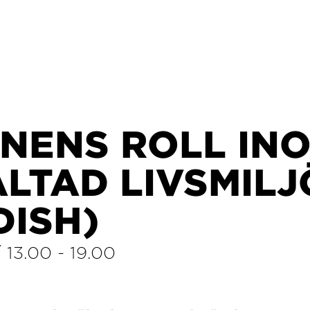
GNENS ROLL IN
LTAD LIVSMILJ
DISH)
/
13.00
-
19.00