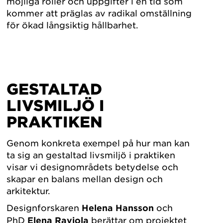
möjliga roller och uppgifter i en tid som
kommer att präglas av radikal omställning
för ökad långsiktig hållbarhet.
GESTALTAD
LIVSMILJÖ I
PRAKTIKEN
Genom konkreta exempel på hur man kan
ta sig an gestaltad livsmiljö i praktiken
visar vi designområdets betydelse och
skapar en balans mellan design och
arkitektur.
Designforskaren
Helena Hansson
och
PhD
Elena Raviola
berättar om projektet