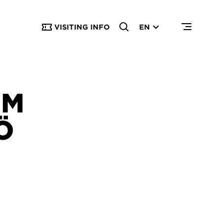
VISITING INFO
EN
OM
Ö