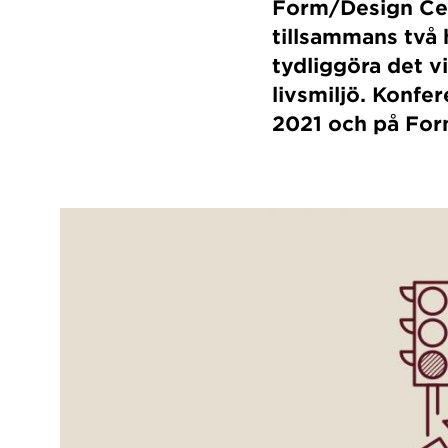
Form/Design Cen
tillsammans två 
tydliggöra det v
livsmiljö. Konf
2021 och på For