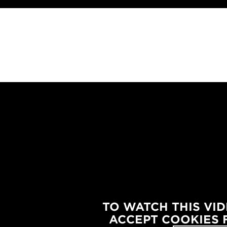
WATCH
 VIDEO
 NEED
ACCEPT
OKIES
FOR
TO WATCH THIS VI
KETING
ACCEPT COOKIES 