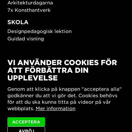
Arkitekturdagarna
7x Konsthantverk
SKOLA
Designpedagogisk lektion
Guidad visning
HÅLLBAR UTVECKLING
VI ANVÄNDER COOKIES FÖR
New European Bauhaus
ATT FÖRBÄTTRA DIN
SUSTAINORDIC
UPPLEVELSE
Share Future Living
Lek för demokrati
Genom att klicka på knappen "acceptera alla"
What Matter_s
godkänner du att vi gör det. Cookies behövs
för att du ska kunna titta på videor på vår
webbplats.
Mer information
ACCEPTERA
AVBÖJ
Integritetspolicy
Tillgänglighetsredogörelse
Sajtkarta