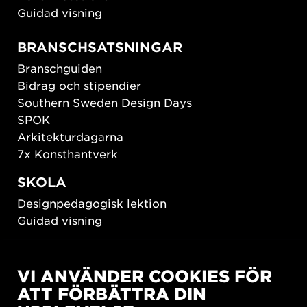
Guidad visning
BRANSCHSATSNINGAR
Branschguiden
Bidrag och stipendier
Southern Sweden Design Days
SPOK
Arkitekturdagarna
7x Konsthantverk
SKOLA
Designpedagogisk lektion
Guidad visning
HÅLLBAR UTVECKLING
VI ANVÄNDER COOKIES FÖR
New European Bauhaus
ATT FÖRBÄTTRA DIN
SUSTAINORDIC