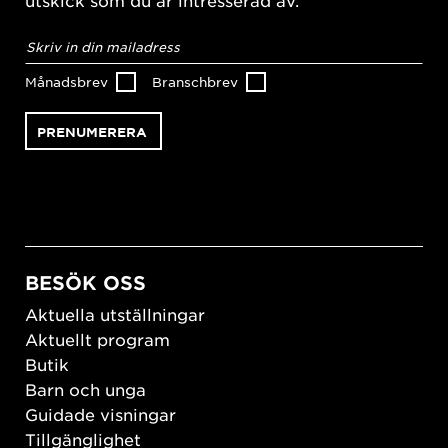
utskick som du är intresserad av.
E-
postadress
*
Månadsbrev
Branschbrev
BESÖK OSS
Aktuella utställningar
Aktuellt program
Butik
Barn och unga
Guidade visningar
Tillgänglighet