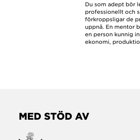
Du som adept bör l
professionellt och 
förkroppsligar de p
uppnå. En mentor be
en person kunnig in
ekonomi, produktion
MED STÖD AV