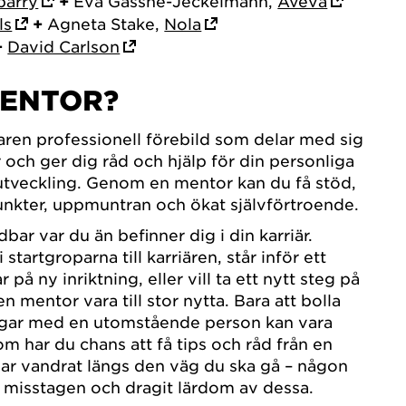
barry
+
Eva Gassne-Jeckelmann,
Aveva
ls
+
Agneta Stake,
Nola
+
David Carlson
ENTOR?
aren professionell förebild som delar med sig
 och ger dig råd och hjälp för din personliga
utveckling. Genom en mentor kan du få stöd,
unkter, uppmuntran och ökat självförtroende.
ar var du än befinner dig i din karriär.
startgroparna till karriären, står inför ett
på ny inriktning, eller vill ta ett nytt steg på
n mentor vara till stor nytta. Bara att bolla
ngar med en utomstående person kan vara
m har du chans att få tips och råd från en
ar vandrat längs den väg du ska gå – någon
 misstagen och dragit lärdom av dessa.