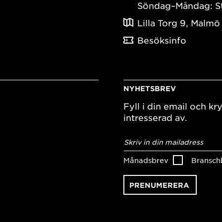
Söndag–Måndag: S
Lilla Torg 9, Malmö
Besöksinfo
NYHETSBREV
Fyll i din email och kry
intresserad av.
E-
postadress
*
Månadsbrev
Bransch