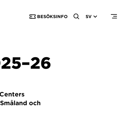
BESÖKSINFO
SV
25–26
 Centers
, Småland och