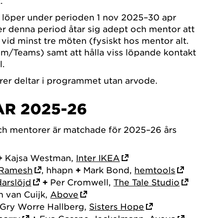
t.
löper under perioden 1 nov 2025–30 apr
r denna period åtar sig adept och mentor att
s vid minst tre möten (fysiskt hos mentor alt.
oom/Teams) samt att hålla viss löpande kontakt
l.
er deltar i programmet utan arvode.
R 2025-26
ch mentorer är matchade för 2025–26 års
+
Kajsa Westman,
Inter IKEA
 Ramesh
, hhapn
+
Mark Bond,
hemtools
arslöjd
+
Per Cromwell,
The Tale Studio
n van Cuijk,
Above
Gry Worre Hallberg,
Sisters Hope