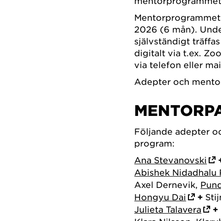
mentorprogramme
Mentorprogrammet 
2026 (6 mån). Unde
självständigt träffa
digitalt via t.ex. Z
via telefon eller mai
Adepter och mentor
MENTORPA
Följande adepter o
program:
Ana Stevanovski
Abishek Nidadhalu
Axel Dernevik,
Pund
Hongyu Dai
+
Stij
Julieta Talavera
+