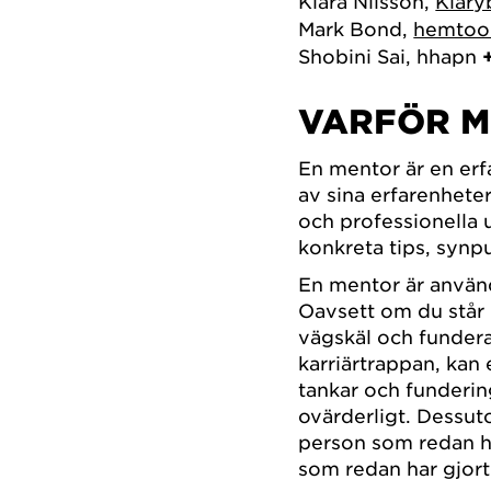
Klara Nilsson,
Klary
Mark Bond,
hemtoo
Shobini Sai, hhapn
VARFÖR M
En mentor är en erf
av sina erfarenheter
och professionella 
konkreta tips, synp
En mentor är användb
Oavsett om du står i 
vägskäl och funderar 
karriärtrappan, kan e
tankar och funderi
ovärderligt. Dessuto
person som redan h
som redan har gjort