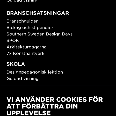
BRANSCHSATSNINGAR
Branschguiden
Bidrag och stipendier
Southern Sweden Design Days
SPOK
Arkitekturdagarna
7x Konsthantverk
SKOLA
Designpedagogisk lektion
Guidad visning
HÅLLBAR UTVECKLING
VI ANVÄNDER COOKIES FÖR
New European Bauhaus
ATT FÖRBÄTTRA DIN
SUSTAINORDIC
UPPLEVELSE
Share Future Living