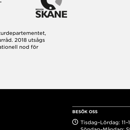
turdepartementet,
rråd. 2018 utsågs
tionell nod för
BESÖK OSS
Tisdag–Lördag: 11–
Söndag–Måndag: S