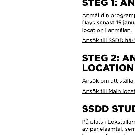
STEG 1: A
Anmäl din programp
Days
senast 15 janu
location i anmälan.
Ansök till SSDD här
STEG 2: A
LOCATION
Ansök om att ställa
Ansök till Main loca
SSDD STU
På plats i Lokstall
av panelsamtal, sem