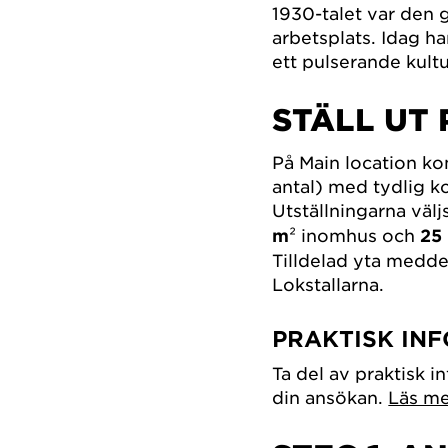
1930-talet var den 
arbetsplats. Idag ha
ett pulserande kult
STÄLL UT
På Main location ko
antal) med tydlig ko
Utställningarna välj
m
² inomhus och
25
Tilldelad yta medde
Lokstallarna.
PRAKTISK IN
Ta del av praktisk i
din ansökan.
Läs me