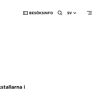
BESÖKSINFO
SV
tallarna i