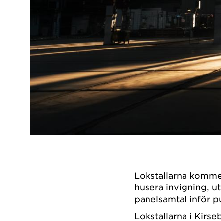
Lokstallarna kommer
husera invigning, u
panelsamtal inför pu
Lokstallarna i Kirse