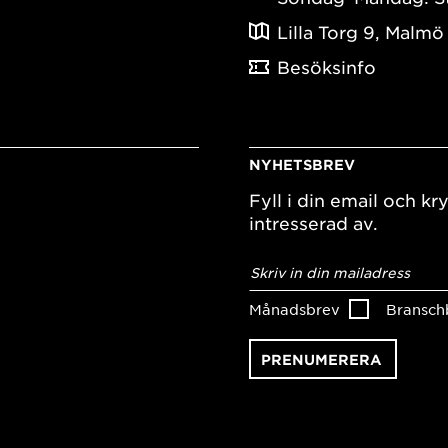
Lilla Torg 9, Malmö
Besöksinfo
NYHETSBREV
Fyll i din email och kry
intresserad av.
E-
postadress
*
Månadsbrev
Bransch