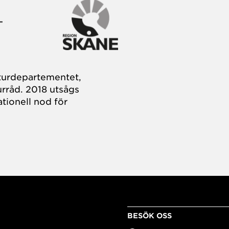
turdepartementet,
rråd. 2018 utsågs
tionell nod för
BESÖK OSS