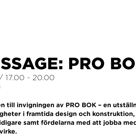
SSAGE: PRO B
/
17.00
-
20.00
3
till invigningen av PRO BOK – en utställ
gheter i framtida design och konstruktion, 
tidigare samt fördelarna med att jobba me
virke.