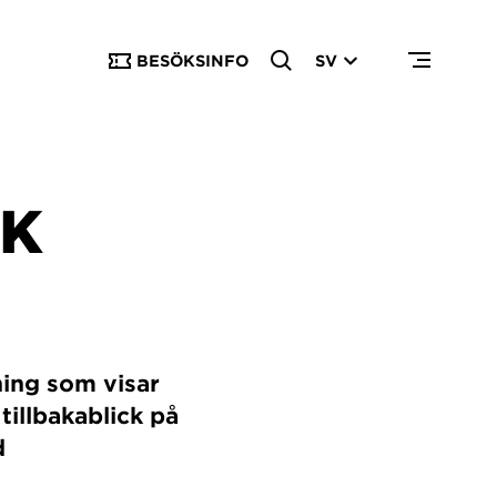
BESÖKSINFO
SV
OK
ning som visar
tillbakablick på
d