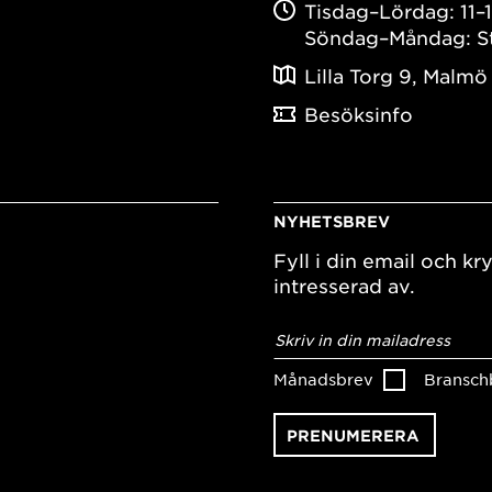
Tisdag–Lördag: 11–
Söndag–Måndag: S
Lilla Torg 9, Malmö
Besöksinfo
NYHETSBREV
Fyll i din email och kry
intresserad av.
E-
postadress
*
Månadsbrev
Bransch