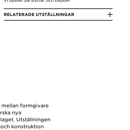
Vi bjuder på snittar och bubbel
RELATERADE UTSTÄLLNINGAR
 mellan formgivare
orska nya
aget. Utställningen
 och konstruktion