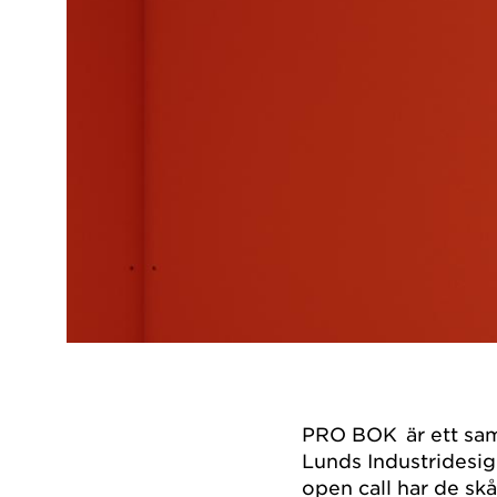
PRO BOK är ett sam
Lunds Industridesi
open call har de sk