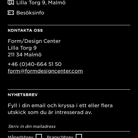
Lilla Torg 9, Malmö
Besöksinfo
KONTAKTA OSS
Form/Design Center
Lilla Torg 9
211 34 Malmö
+46 (0)40-664 51 50
form@formdesigncenter.com
NYHETSBREV
Fyll i din email och kryssa i ett eller flera
utskick som du är intresserad av.
E-
postadress
*
Månadsbrev
Branschbrev