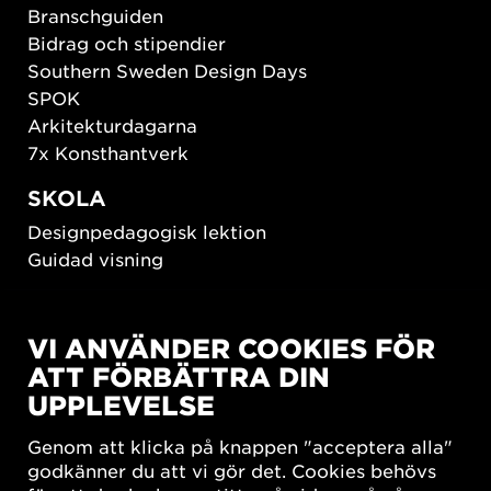
Branschguiden
Bidrag och stipendier
Southern Sweden Design Days
SPOK
Arkitekturdagarna
7x Konsthantverk
SKOLA
Designpedagogisk lektion
Guidad visning
HÅLLBAR UTVECKLING
VI ANVÄNDER COOKIES FÖR
New European Bauhaus
ATT FÖRBÄTTRA DIN
SUSTAINORDIC
UPPLEVELSE
Share Future Living
Lek för demokrati
Genom att klicka på knappen "acceptera alla"
What Matter_s
godkänner du att vi gör det. Cookies behövs