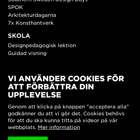
SPOK
Arkitekturdagarna
7x Konsthantverk
SKOLA
Designpedagogisk lektion
Guidad visning
HÅLLBAR UTVECKLING
VI ANVÄNDER COOKIES FÖR
New European Bauhaus
ATT FÖRBÄTTRA DIN
SUSTAINORDIC
UPPLEVELSE
Share Future Living
Lek för demokrati
Genom att klicka på knappen "acceptera alla"
What Matter_s
godkänner du att vi gör det. Cookies behövs
för att du ska kunna titta på videor på vår
webbplats.
Mer information