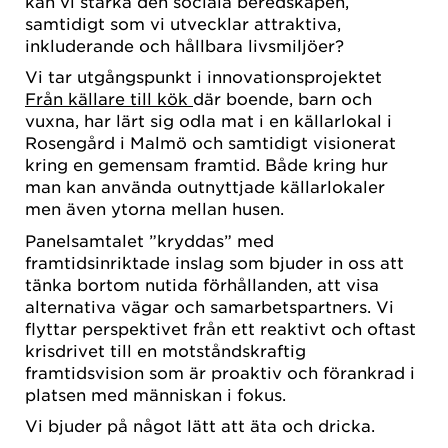
kan vi stärka den sociala beredskapen,
samtidigt som vi utvecklar attraktiva,
inkluderande och hållbara livsmiljöer?
Vi tar utgångspunkt i innovationsprojektet
Från källare till kök
där boende, barn och
vuxna, har lärt sig odla mat i en källarlokal i
Rosengård i Malmö och samtidigt visionerat
kring en gemensam framtid. Både kring hur
man kan använda outnyttjade källarlokaler
men även ytorna mellan husen.
Panelsamtalet ”kryddas” med
framtidsinriktade inslag som bjuder in oss att
tänka bortom nutida förhållanden, att visa
alternativa vägar och samarbetspartners. Vi
flyttar perspektivet från ett reaktivt och oftast
krisdrivet till en motståndskraftig
framtidsvision som är proaktiv och förankrad i
platsen med människan i fokus.
Vi bjuder på något lätt att äta och dricka.