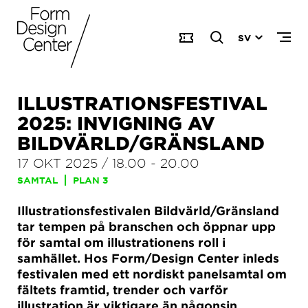
SV
ILLUSTRATIONSFESTIVAL
2025: INVIGNING AV
BILDVÄRLD/GRÄNSLAND
17 OKT 2025
/
18.00
-
20.00
SAMTAL
PLAN 3
Illustrationsfestivalen Bildvärld/Gränsland
tar tempen på branschen och öppnar upp
för samtal om illustrationens roll i
samhället. Hos Form/Design Center inleds
festivalen med ett nordiskt panelsamtal om
fältets framtid, trender och varför
illustration är viktigare än någonsin.