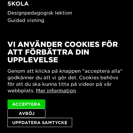
SKOLA
Designpedagogisk lektion
Guidad visning
HÅLLBAR UTVECKLING
VI ANVÄNDER COOKIES FÖR
New European Bauhaus
ATT FÖRBÄTTRA DIN
SUSTAINORDIC
UPPLEVELSE
Share Future Living
Lek för demokrati
Genom att klicka på knappen "acceptera alla"
What Matter_s
godkänner du att vi gör det. Cookies behövs
för att du ska kunna titta på videor på vår
webbplats.
Mer information
ACCEPTERA
AVBÖJ
Integritetspolicy
Tillgänglighetsredogörelse
Sajtkarta
Cookie-inställningar
UPPDATERA SAMTYCKE
© 2026 Form/Design Center